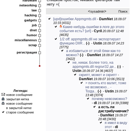
hardware
нету =(
networking
law
<
>
sysadmin
Поиск
hacking
[upd]ошибки Appmgmts.dll
-
DamNet
18.09.07
gadgets
10:33 [4311]
job
Какие-нибудь ошибки в логе до этого
dnet
события есть?
[url]
-
Cyril
20.09.07 12:48
[4635]
humor
1/2 off: appmgmts.dll не экспортирует
miscellaneous
функцию DllR...
(-)
-
Ustin
18.09.07 14:23
scrap
[3775]
а избавиться от этой бяки как-то
регистрация
можно?
(-)
-
DamNet
18.09.07 14:27
[3422]
не, никак. Более того, на
appmgmts.dll regsvr32 де...
(-)
-
Ustin
18.09.07 14:36 [4637]
скрипт, может и скрипт
-
DamNet
19.09.07 10:06 [3513]
> понять кто валит, тоже
не возможно... -
Легенда:
Тогда...
(-)
-
Ustin
19.09.07
новое сообщение
13:48 [3374]
почему невозможно?
закрытая нитка
-
dl
19.09.07 14:39 [3388]
новое сообщение
а есть ли
в закрытой нитке
дистрибучивчик?
старое сообщение
-
DamNet
19.09.07
20:48 [3430]
я имел в виду
этот
-
dl