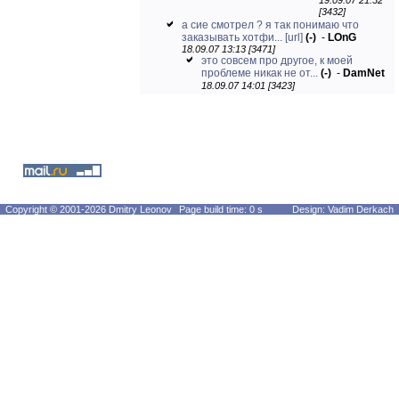
19.09.07 21:32
[3432]
а сие смотрел ? я так понимаю что
заказывать хотфи...
[url]
(-)
-
LOnG
18.09.07 13:13 [3471]
это совсем про другое, к моей
проблеме никак не от...
(-)
-
DamNet
18.09.07 14:01 [3423]
Copyright © 2001-2026 Dmitry Leonov
Page build time: 0 s
Design: Vadim Derkach