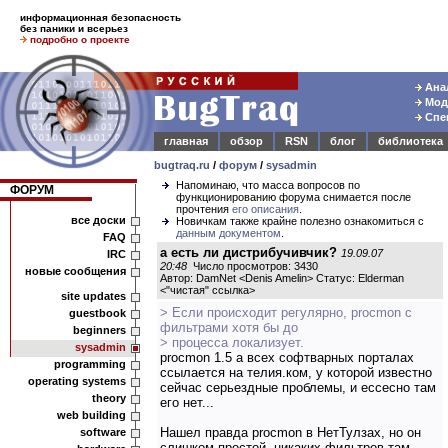
информационная безопасность
без паники и всерьез
подробно о проекте
Анал
Моде
Спец
главная
обзор
RSN
блог
библиотека
bugtraq.ru
/
форум
/
sysadmin
Напоминаю, что масса вопросов по
ФОРУМ
функционированию форума снимается после
прочтения
его описания
.
все доски
Новичкам также крайне полезно ознакомиться с
данным документом
.
FAQ
а есть ли дистрибучивчик?
19.09.07
IRC
20:48
Число просмотров: 3430
новые сообщения
Автор: DamNet <Denis Amelin> Статус: Elderman
<
"чистая" ссылка
>
site updates
> Если происходит регулярно, procmon с
guestbook
фильтрами хотя бы до
beginners
> процесса локализует.
sysadmin
procmon 1.5 а всех софтварных порталах
programming
ссылается на телия.ком, у которой известно
operating systems
сейчас серьездные проблемы, и ессесно там
theory
его нет...
web building
Нашел правда procmon в НетТулзах, но он
software
слишком простой, никаких фильтров там