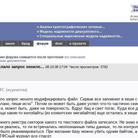
Анализ криптографических сетевых...
Модель надежности двухузлового...
Специальные марковские модели надежности...
закон
бред
форум
dnet
о проекте
нию форума снимается после прочтения
его описания
.
ным документом
.
лало запрос нехило...
08.10.08 17:04
Число просмотров: 3782
ФС (журналом).
ало запрос нехило модифицировать файл. Сервак все запомнил в кеши 
делано, пеши исчо". Потом он может быть даже успел что-то частично ски
 и, может быть, даже на поверхность. Вдруг бац и свет погас. Куда все 
 еще какие-то килобайты (из клиентских мегабайтов) еще остались в кеши
емного реестра секторок какого то текстового файла затесался. Не знаю 
ки рвались, то ли встречались неопознанные типы данных, то ли контр
 было реанимироваться. При желании базу можно убить одним байтом, а
НТФСный журнал все спасет.