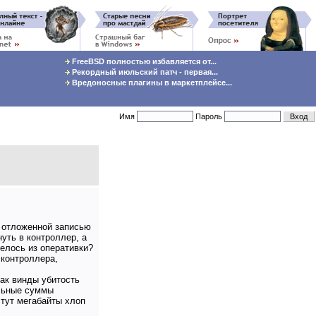
FreeBSD полностью избавляется от...
Рекордный июльский патч - первая...
Вредоносные плагины в маркетплейсе...
Имя
Пароль
с отложенной записью
нуть в контроллер, а
делось из оперативки?
 контроллера,
как винды убитость
ольные суммы
 тут мегабайты хлоп