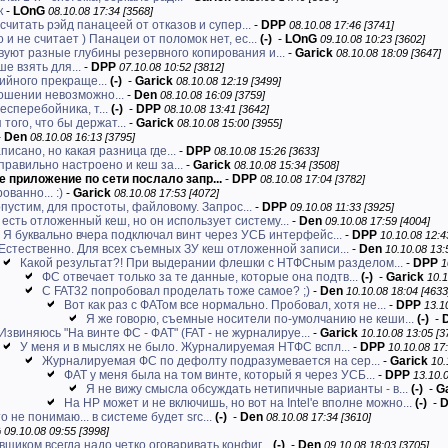
к
-
LOnG
08.10.08 17:34 [3568]
считать рэйд панацеей от отказов и супер...
-
DPP
08.10.08 17:46 [3741]
 и не считает ) Панацеи от поломок нет, ес...
(-)
-
LOnG
09.10.08 10:23 [3602]
уют разные глубины резервного копирования и...
-
Garick
08.10.08 18:09 [3647]
е взять для...
-
DPP
07.10.08 10:52 [3812]
ийного прекраще...
(-)
-
Garick
08.10.08 12:19 [3499]
ношении невозможно...
-
Den
08.10.08 16:09 [3759]
есперебойника, т...
(-)
-
DPP
08.10.08 13:41 [3642]
того, что бы держат...
-
Garick
08.10.08 15:00 [3955]
-
Den
08.10.08 16:13 [3795]
писано, но какая разница где...
-
DPP
08.10.08 15:26 [3633]
правильно настроено и кеш за...
-
Garick
08.10.08 15:34 [3508]
е приложение по сети послало запр...
-
DPP
08.10.08 17:04 [3782]
ованно... :)
-
Garick
08.10.08 17:53 [4072]
пустим, для простоты, файловому. Запрос...
-
DPP
09.10.08 11:33 [3925]
 есть отложенный кеш, но он использует систему...
-
Den
09.10.08 17:59 [4004]
. Я буквально вчера подключал винт через УСБ интерфейс...
-
DPP
10.10.08 12:4
Естественно. Для всех съемных ЗУ кеш отложенной записи...
-
Den
10.10.08 13:
Какой результат?! При выдерании флешки с НТФСным разделом...
-
DPP
1
ФС отвечает только за те данные, которые она подтв...
(-)
-
Garick
10.1
С FAT32 попробовал проделать тоже самое? ;)
-
Den
10.10.08 18:04 [4633
Вот как раз с ФАТом все нормально. Пробовал, хотя не...
-
DPP
13.1
Я же говорю, съемные носители по-умолчанию не кеши...
(-)
-
Извиняюсь "На винте ФС - ФАТ" (FAT - не журналируе...
-
Garick
10.10.08 13:05 [3
У меня и в мыслях не было. Журналируемая НТФС вспл...
-
DPP
10.10.08 17:
Журналируемая ФС по дефолту подразумевается на сер...
-
Garick
10.
ФАТ у меня была на том винте, который я через УСБ...
-
DPP
13.10.0
Я не вижу смысла обсуждать нетипичные варианты - в...
(-)
-
G
На HP может и не включишь, но вот на Intel'е вполне можно...
(-)
-
D
о не понимаю... в системе будет src...
(-)
-
Den
08.10.08 17:34 [3610]
G
09.10.08 09:55 [3998]
вщиком всегда надо четко оговаривать конфиг...
(-)
-
Den
09.10.08 18:03 [3705]