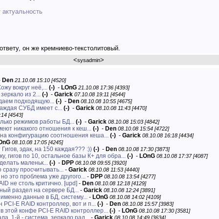
т актуальность
 ответу, он же кремниево-текстолитовый.
<
>
sysadmin
-
Den
21.10.08 15:10 [4520]
жу вокруг неё,...
(-)
-
LOnG
21.10.08 17:36 [4393]
еркало из 2...
(-)
-
Garick
07.10.08 19:11 [4544]
даем подходящую...
(-)
-
Den
08.10.08 10:55 [4675]
аждая СУБД имеет с...
(-)
-
Garick
08.10.08 11:43 [4470]
:14 [4543]
олько режимов работы БД...
(-)
-
Garick
08.10.08 15:03 [4842]
еют никакого отношения к кеш...
(-)
-
Den
08.10.08 15:54 [4722]
 на конфигурацию соотношения кеша...
(-)
-
Garick
08.10.08 16:18 [4434]
OnG
08.10.08 17:05 [4245]
Гигов, эдак, на 150 каждая??? :))
(-)
-
Den
08.10.08 17:30 [3873]
у, гигов по 10, остальное базы К+ для обра...
(-)
-
LOnG
08.10.08 17:37 [4087]
делать маленьк...
(-)
-
DPP
08.10.08 09:55 [3920]
сразу просчитывать...
-
Garick
08.10.08 11:53 [4440]
но это проблема уже другого...
-
DPP
08.10.08 13:54 [4277]
D не столь критично. [upd]
-
Den
08.10.08 12:18 [4129]
ый раздел на сервере БД...
-
Garick
08.10.08 12:24 [3891]
именно данные в БД, систему...
-
LOnG
08.10.08 14:02 [4109]
 PCI-E RAID контроллер, вот и п...
(-)
-
Den
08.10.08 15:57 [3983]
 в этой конфе PCI-E RAID контроллер...
(-)
-
LOnG
08.10.08 17:30 [3581]
ла. 1-й - система, зеркало рад...
-
Garick
08.10.08 14:49 [3634]