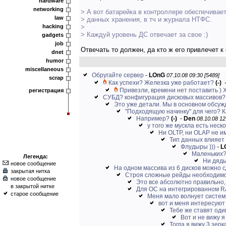
hardware
networking
> А вот батарейка в контроллере обеспечивае
law
> данных хранения, в тч и журнала НТФС.
hacking
>
> Каждуй уровень ДС отвечает за свое :)
gadgets
job
Отвечать то должен, да кто ж его привлечет к
dnet
humor
miscellaneous
Обругайте сервер
-
LOnG
07.10.08 09:30 [5489]
scrap
Как успехи? Железка уже работает?
(-)
Привезли, времени нет поставить ) Хо
регистрация
СУБД? конфигурация дисковых массивов? з
Это уже детали. Мы в основном обсуж
"Подходящую начинку" для чего? К
Например?
(-)
-
Den
08.10.08 12
у того же мускла есть неск
Ни OLTP, ни OLAP не им
Тип данных влияет
Флудыры )))
-
L
Маленьких? 
Легенда:
Ни дядьк
новое сообщение
На одном массива из 6 дисков можно с
закрытая нитка
Строя сложные рейды необходимо 
новое сообщение
Это все абсолютно правильно, 
в закрытой нитке
Для ОС на интегрированном RAI
старое сообщение
Меня мало волнует системн
вот и меня интересуют 
Тебе же ставят один
Вот и не вижу я
Тогда я вижу 3 зерка