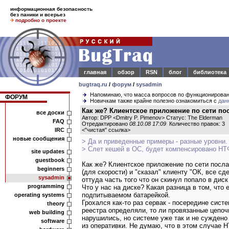
информационная безопасность
без паники и всерьез
подробно о проекте
главная
обзор
RSN
блог
библиотека
bugtraq.ru
/
форум
/
sysadmin
Напоминаю, что масса вопросов по функционирова
ФОРУМ
Новичкам также крайне полезно ознакомиться с
дан
Как же? Клиентское приложение по сети пос
все доски
Автор: DPP <Dmitry P. Pimenov> Статус: The Elderman
FAQ
Отредактировано
08.10.08 17:09
Количество правок: 3
IRC
<
"чистая" ссылка
>
новые сообщения
> Да и приведенные примеры - разные уровни.
> Слет кешей в ОС, будет компенсировано НТ
site updates
guestbook
Как же? Клиентское приложение по сети посл
beginners
(для скорости) и "сказал" клиенту "ОК, все с
sysadmin
оттуда часть того что он скинул попало в диск
programming
Что у нас на диске? Какая разница в том, что
подпитываемом батарейкой.
operating systems
Грохался как-то раз сервак - посередине сист
theory
реестра определяли, то ли провязанные цепоч
web building
нарушились, но системе уже так и не суждено
software
из оперативки. Не думаю, что в этом случае 