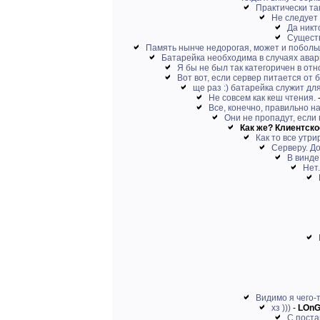
Практически та
Не следует 
Да никто
Существ
Память нынче недорогая, может и побольш
Батарейка необходима в случаях авар
Я бы не был так категоричен в от
Вот вот, если сервер питается от б
ще раз :) батарейка служит для 
Не совсем как кеш чтения.
Все, конечно, правильно на
Они не пропадут, если 
Как же? Клиентско
Как то все утрир
Серверу. До
В винде
Нет
Видимо я чего-т
хз )))
-
LOn
С поста