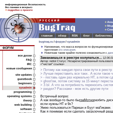
информационная безопасность
без паники и всерьез
подробно о проекте
Анал
Моде
Спец
главная
обзор
RSN
блог
библиотека
bugtraq.ru
/
форум
/
sysadmin
Напоминаю, что масса вопросов по функционирова
ФОРУМ
прочтения
его описания
.
Новичкам также крайне полезно ознакомиться с
дан
все доски
Заманаешься в реестре колупаться...
12.06.0
FAQ
Автор: nettot Статус: Незарегистрированный пользоват
IRC
<
"чистая" ссылка
>
новые сообщения
> Потому как каждая прога свои пути в реестр 
> Лучше переставить все таки.. А если такое 
site updates
> - поставь один раз нормально НТ, а потом 
guestbook
> ghost'ом, потом систему за 15 минут перест
beginners
> З.Ы. А что за потребность переносить систе
sysadmin
> раздел? Расскажи - мож есть другие пути
programming
Встречный вопрос
operating systems
А как вообще-то было бы
граМотно
разбить дис
theory
если нужны НТ и 9х?
web building
Умею пользоваться Паришн и Буут маГиками.
software
Как я понимаю если сделать загрузочный разде