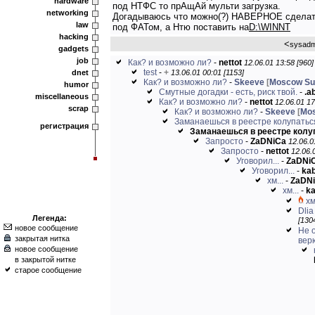
hardware
под НТФС то прАщАй мульти загрузка.
networking
Догадываюсь что можно(?) НАВЕРНОЕ сдела
law
под ФАТом, а Нтю поставить на
D:\WINNT
hacking
<
sysadm
gadgets
job
Как? и возможно ли?
-
nettot
12.06.01 13:58 [960]
test
-
+
dnet
13.06.01 00:01 [1153]
Как? и возможно ли?
-
Skeeve
[
Moscow S
humor
Смутные догадки - есть, риск твой.
-
.a
miscellaneous
Как? и возможно ли?
-
nettot
12.06.01 17
scrap
Как? и возможно ли?
-
Skeeve
[
Mo
Заманаешься в реестре колупаться
регистрация
Заманаешься в реестре колуп
Запросто
-
ZaDNiCa
12.06.0
Запросто
-
nettot
12.06.
Уговорил...
-
ZaDNi
Уговорил...
-
ka
хм...
-
ZaDN
хм...
-
k
хм
Dlia
Легенда:
[130
новое сообщение
Не 
закрытая нитка
вер
новое сообщение
в закрытой нитке
старое сообщение