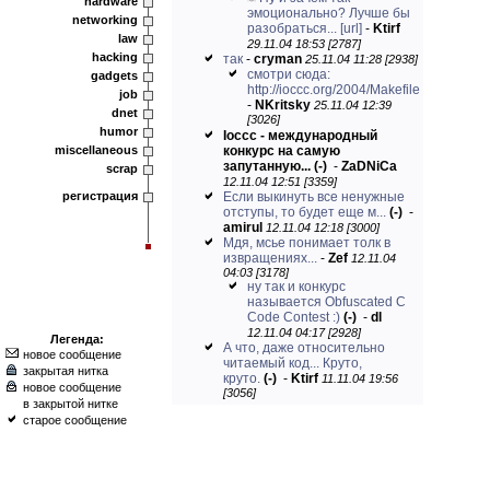
hardware
эмоционально? Лучше бы
networking
разобраться...
[url]
-
Ktirf
law
29.11.04 18:53 [2787]
hacking
так
-
cryman
25.11.04 11:28 [2938]
смотри сюда:
gadgets
http://ioccc.org/2004/Makefile
job
-
NKritsky
25.11.04 12:39
dnet
[3026]
humor
Ioccc - международный
miscellaneous
конкурс на самую
запутанную...
(-)
-
ZaDNiCa
scrap
12.11.04 12:51 [3359]
регистрация
Если выкинуть все ненужные
отступы, то будет еще м...
(-)
-
amirul
12.11.04 12:18 [3000]
Мдя, мсье понимает толк в
извращениях...
-
Zef
12.11.04
04:03 [3178]
ну так и конкурс
называется Obfuscated C
Code Contest :)
(-)
-
dl
12.11.04 04:17 [2928]
Легенда:
А что, даже относительно
новое сообщение
читаемый код... Круто,
закрытая нитка
круто.
(-)
-
Ktirf
11.11.04 19:56
новое сообщение
[3056]
в закрытой нитке
старое сообщение