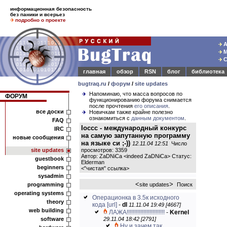
информационная безопасность
без паники и всерьез
подробно о проекте
А
М
С
главная
обзор
RSN
блог
библиотека
bugtraq.ru
/
форум
/
site updates
Напоминаю, что масса вопросов по
ФОРУМ
функционированию форума снимается
после прочтения
его описания
.
все доски
Новичкам также крайне полезно
ознакомиться с
данным документом
.
FAQ
Ioccc - международный конкурс
IRC
на самую запутанную программу
новые сообщения
на языке си ;-))
12.11.04 12:51
Число
site updates
просмотров: 3359
Автор: ZaDNiCa <indeed ZaDNiCa> Статус:
guestbook
Elderman
beginners
<
"чистая" ссылка
>
sysadmin
<
>
programming
site updates
Поиск
operating systems
Операционка в 3.5к исходного
theory
кода
[url]
-
dl
11.11.04 19:49 [4667]
web building
ЛАЖА!!!!!!!!!!!!!!!!!!!!!!!!!
-
Kernel
software
29.11.04 18:42 [2791]
Ну и зачем так