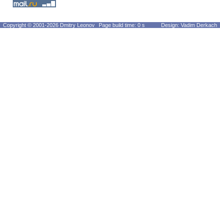
Copyright © 2001-2026 Dmitry Leonov
Page build time: 0 s
Design: Vadim Derkach