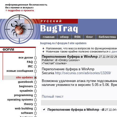
информационная безопасность
без паники и всерьез
подробно о проекте
главная
обзор
RSN
блог
библиотека
bugtraq.ru
/
форум
/
site updates
Напоминаю, что масса вопросов по функционирова
ФОРУМ
Новичкам также крайне полезно ознакомиться с
дан
Переполнение буфера в WinAmp
27.11.04 02:2
все доски
Publisher: dl <Dmitry Leonov>
FAQ
<
"чистая" ссылка
>
IRC
Переполнение буфера в WinAmp
новые сообщения
Secunia
http://secunia.com/advisories/13269/
site updates
Возможна удаленная атака путем подсовыван
guestbook
наличие уязвимости в версиях 5.05 и 5.06. В
beginners
sysadmin
programming
Полный текст
operating systems
theory
web building
Переполнение буфера в WinAmp
-
dl
27.11.04 
software