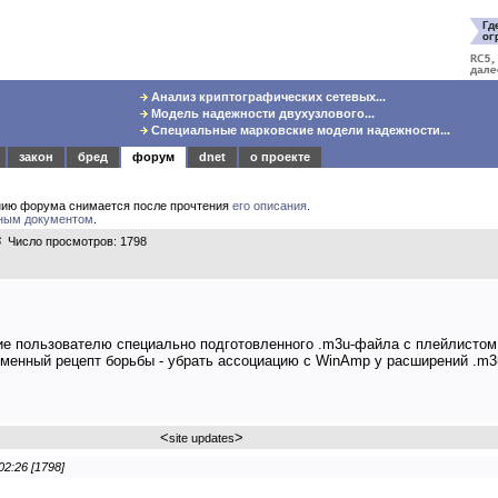
Анализ криптографических сетевых...
Модель надежности двухузлового...
Специальные марковские модели надежности...
закон
бред
форум
dnet
о проекте
нию форума снимается после прочтения
его описания
.
ным документом
.
6
Число просмотров: 1798
ие пользователю специально подготовленного .m3u-файла с плейлистом
ременный рецепт борьбы - убрать ассоциацию с WinAmp у расширений .m3u
<
>
site updates
02:26 [1798]