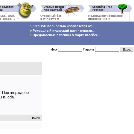
FreeBSD полностью избавляется от...
Рекордный июльский патч - первая...
Вредоносные плагины в маркетплейсе...
Имя
Пароль
. Подтверждено
 и .cda.
Поиск