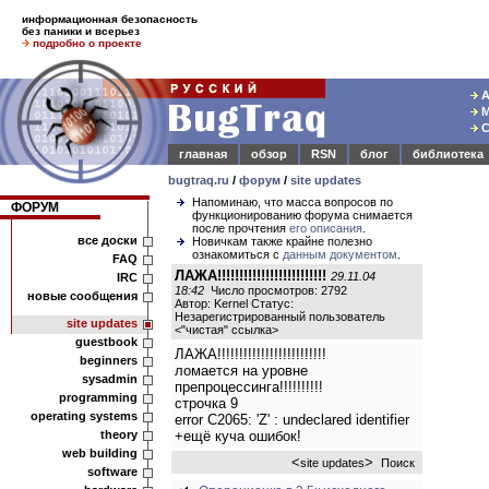
информационная безопасность
без паники и всерьез
подробно о проекте
А
М
С
главная
обзор
RSN
блог
библиотека
bugtraq.ru
/
форум
/
site updates
Напоминаю, что масса вопросов по
ФОРУМ
функционированию форума снимается
после прочтения
его описания
.
все доски
Новичкам также крайне полезно
ознакомиться с
данным документом
.
FAQ
ЛАЖА!!!!!!!!!!!!!!!!!!!!!!!!!
29.11.04
IRC
18:42
Число просмотров: 2792
новые сообщения
Автор: Kernel Статус:
Незарегистрированный пользователь
site updates
<
"чистая" ссылка
>
guestbook
ЛАЖА!!!!!!!!!!!!!!!!!!!!!!!!!
beginners
ломается на уровне
sysadmin
препроцессинга!!!!!!!!!!
programming
строчка 9
operating systems
error C2065: 'Z' : undeclared identifier
theory
+ещё куча ошибок!
web building
<
>
site updates
Поиск
software