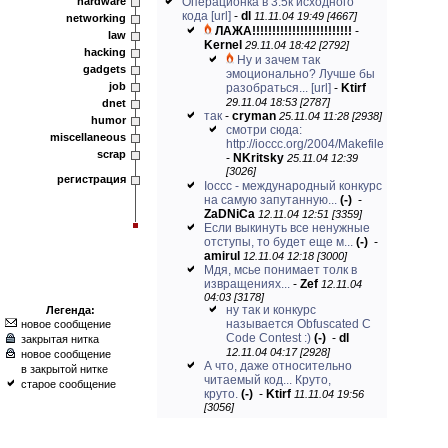
hardware
Операционка в 3.5к исходного
кода
[url]
-
dl
11.11.04 19:49 [4667]
networking
ЛАЖА!!!!!!!!!!!!!!!!!!!!!!!!!
-
law
Kernel
29.11.04 18:42 [2792]
hacking
Ну и зачем так
gadgets
эмоционально? Лучше бы
job
разобраться...
[url]
-
Ktirf
29.11.04 18:53 [2787]
dnet
так
-
cryman
25.11.04 11:28 [2938]
humor
смотри сюда:
miscellaneous
http://ioccc.org/2004/Makefile
scrap
-
NKritsky
25.11.04 12:39
[3026]
регистрация
Ioccc - международный конкурс
на самую запутанную...
(-)
-
ZaDNiCa
12.11.04 12:51 [3359]
Если выкинуть все ненужные
отступы, то будет еще м...
(-)
-
amirul
12.11.04 12:18 [3000]
Мдя, мсье понимает толк в
извращениях...
-
Zef
12.11.04
04:03 [3178]
ну так и конкурс
Легенда:
называется Obfuscated C
новое сообщение
Code Contest :)
(-)
-
dl
закрытая нитка
12.11.04 04:17 [2928]
новое сообщение
А что, даже относительно
в закрытой нитке
читаемый код... Круто,
старое сообщение
круто.
(-)
-
Ktirf
11.11.04 19:56
[3056]