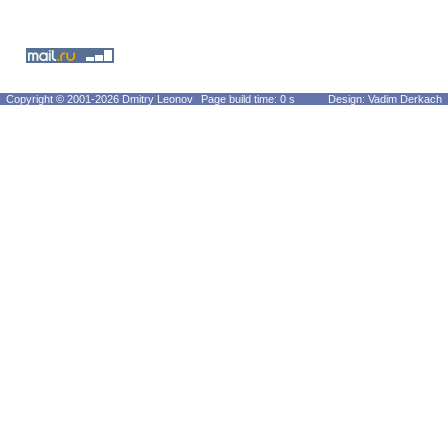
Copyright © 2001-2026 Dmitry Leonov
Page build time: 0 s
Design: Vadim Derkach