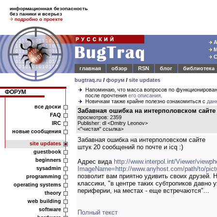
информационная безопасность
без паники и всерьез
подробно о проекте
А
М
С
главная
обзор
RSN
блог
библиотека
bugtraq.ru
/
форум
/
site updates
Напоминаю, что масса вопросов по функционирова
ФОРУМ
после прочтения
его описания
.
Новичкам также крайне полезно ознакомиться с
дан
все доски
Забавная ошибка на интерполовском сайте
FAQ
просмотров: 2359
IRC
Publisher: dl <Dmitry Leonov>
<
"чистая" ссылка
>
новые сообщения
Забавная ошибка на интерполовском сайте
site updates
штук 20 сообщений по почте и icq :)
guestbook
beginners
Адрес вида
http://www.interpol.int/Viewer/viewp
sysadmin
ImageName=http://www.anyhost.com/path/to/pict
позволит вам приятно удивить своих друзей. Н
programming
классики, "в центре таких субтропиков давно у
operating systems
периферии, на местах - еще встречаются"...
theory
web building
software
Полный текст