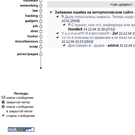
hardware
<
>
site updates
networking
law
Забавная ошибка на интерполовском сайте
hacking
Дыру попытались закрыть. Теперь надо п
gadgets
10:51 [2818]
Странно, они что, реферрера или кук
job
HandleX
14.12.04 11:09 [2712]
dnet
У-у-у-и-и-и!!!!! Я в восторге!!!
-
Zef
10.12.04 1
humor
то-то я поиском по фамилии в их базе не 
miscellaneous
10.12.04 10:23 [2910]
Дык говорю ж - дырка
-
amirul
10.12.04 1
scrap
регистрация
Легенда:
новое сообщение
закрытая нитка
новое сообщение
в закрытой нитке
старое сообщение