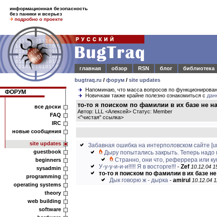
информационная безопасность
без паники и всерьез
подробно о проекте
главная
обзор
RSN
блог
библиотека
bugtraq.ru
/
форум
/
site updates
Напоминаю, что масса вопросов по функционирова
ФОРУМ
Новичкам также крайне полезно ознакомиться с
дан
то-то я поиском по фамилии в их базе не н
все доски
Автор: LLL <Алексей> Статус: Member
FAQ
<
"чистая" ссылка
>
IRC
новые сообщения
site updates
Забавная ошибка на интерполовском сайте
[ur
guestbook
Дыру попытались закрыть. Теперь надо п
Странно, они что, реферрера или кук
beginners
У-у-у-и-и-и!!!!! Я в восторге!!!
-
Zef
10.12.04 1
sysadmin
то-то я поиском по фамилии в их базе не
programming
Дык говорю ж - дырка
-
amirul
10.12.04 1
operating systems
theory
web building
software