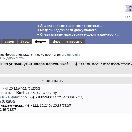
Анализ криптографических сетевых...
Модель надежности двухузлового...
Специальные марковские модели надежности...
закон
бред
форум
dnet
о проекте
нию форума снимается после прочтения
его описания
.
ным документом
.
ашел упомянутых вчера персонажей... :-)
10.12.04 10:23
Число просмотров: 
<
>
site updates
l]
-
dl
10.12.04 02:48 [2358]
исать...
-
Kerk
14.12.04 10:51 [2818]
ис не могут про...
(-)
-
HandleX
14.12.04 11:09 [2712]
5:06 [2964]
 нашел упом...
(-)
-
LLL
10.12.04 10:23 [2910]
2:35 [2837]