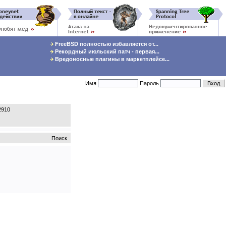
FreeBSD полностью избавляется от...
Рекордный июльский патч - первая...
Вредоносные плагины в маркетплейсе...
Имя
Пароль
2910
Поиск