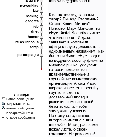
hardware
mindw0rk@gameland.ru
networking
law
Кто, по-твоему, главный
hacking
хакер? Ричард Столлман?
gadgets
Старо. Кевин Митник?
job
Попсово. Марк Мэйфрет из
dnet
eEye Digital Security считает,
humor
что именно он. И даже
занимает в компании
miscellaneous
официальную должность с
scrap
одноименным названием. Как
регистрация
бы то ни было, eEye – одна
из ведущих security-фирм на
мировом рынке, услугами
которой пользуются
правительственные и
крупнейшие коммерческие
организации. А сам Марк
широко известен в security-
кругах, и сделал
Легенда:
достаточный вклад в
новое сообщение
развитие компьютерной
закрытая нитка
безопасности, чтобы
новое сообщение
заслужить уважение.
в закрытой нитке
Поэтому сегодняшнее
старое сообщение
интервью именно с ним.
mindw0rk: Марк, расскажи,
пожалуйста, о своей
компании. Не рекламный