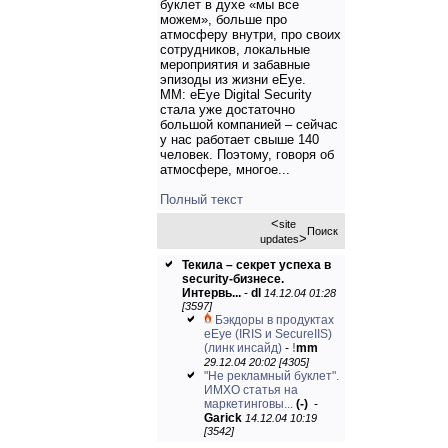
буклет в духе «мы все
можем», больше про
атмосферу внутри, про своих
сотрудников, локальные
мероприятия и забавные
эпизоды из жизни eEye.
ММ: eEye Digital Security
стала уже достаточно
большой компанией – сейчас
у нас работает свыше 140
человек. Поэтому, говоря об
атмосфере, многое...
Полный текст
<
site
Поиск
>
updates
Текила – секрет успеха в
security-бизнесе.
Интервь...
-
dl
14.12.04 01:28
[3597]
Бэкдоры в продуктах
eEye (IRIS и SecureIIS)
(линк инсайд)
-
!
mm
29.12.04 20:02 [4305]
"Не рекламный буклет".
ИМХО статья на
маркетинговы...
(-)
-
Garick
14.12.04 10:19
[3542]