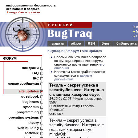
информационная безопасность
без паники и всерьез
подробно о проекте
А
М
С
главная
обзор
RSN
блог
библиотека
bugtraq.ru
/
форум
/
site updates
Напоминаю, что масса вопросов
ФОРУМ
по функционированию форума
снимается после прочтения
его
все доски
описания
.
Новичкам также крайне полезно
FAQ
ознакомиться с
данным
IRC
документом
.
новые сообщения
Текила – секрет успеха в
security-бизнесе. Интервью
site updates
с главным хакером eEye.
guestbook
14.12.04 01:28
Число просмотров:
beginners
3597
Publisher: dl <Dmitry Leonov>
sysadmin
<
"чистая"
programming
ссылка
>
operating systems
Текила – секрет успеха в
theory
security-бизнесе. Интервью с
web building
главным хакером eEye.
software
mindw0rk