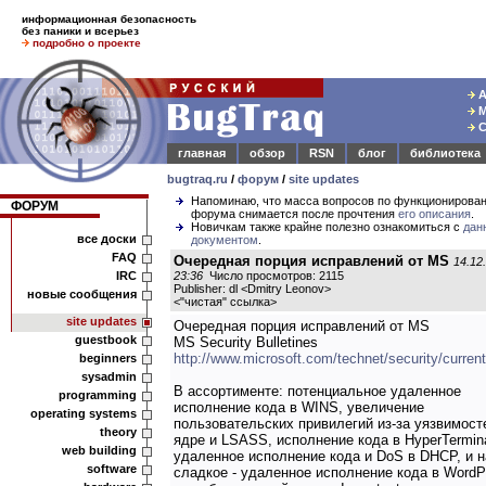
информационная безопасность
без паники и всерьез
подробно о проекте
А
М
С
главная
обзор
RSN
блог
библиотека
bugtraq.ru
/
форум
/
site updates
Напоминаю, что масса вопросов по функционирова
ФОРУМ
форума снимается после прочтения
его описания
.
Новичкам также крайне полезно ознакомиться с
дан
все доски
документом
.
FAQ
Очередная порция исправлений от MS
14.12
IRC
23:36
Число просмотров: 2115
Publisher: dl <Dmitry Leonov>
новые сообщения
<
"чистая" ссылка
>
site updates
Очередная порция исправлений от MS
guestbook
MS Security Bulletines
http://www.microsoft.com/technet/security/curren
beginners
sysadmin
В ассортименте: потенциальное удаленное
programming
исполнение кода в WINS, увеличение
operating systems
пользовательских привилегий из-за уязвимост
theory
ядре и LSASS, исполнение кода в HyperTermina
web building
удаленное исполнение кода и DoS в DHCP, и н
software
сладкое - удаленное исполнение кода в WordP