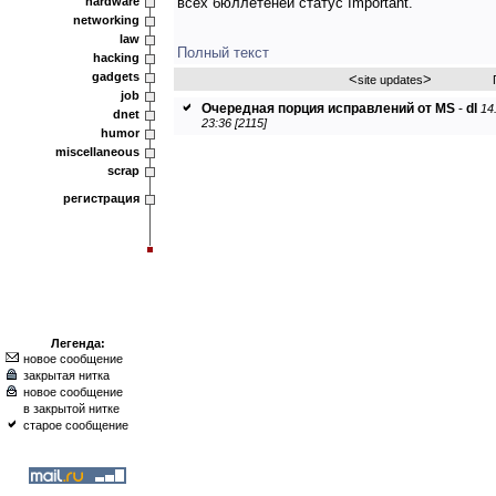
hardware
всех бюллетеней статус Important.
networking
law
Полный текст
hacking
gadgets
<
>
site updates
job
Очередная порция исправлений от MS
-
dl
14
dnet
23:36 [2115]
humor
miscellaneous
scrap
регистрация
Легенда:
новое сообщение
закрытая нитка
новое сообщение
в закрытой нитке
старое сообщение