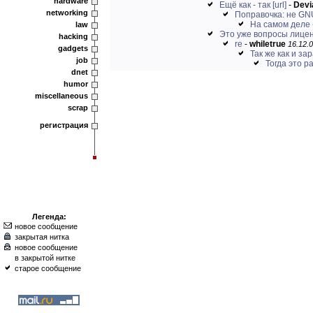
hardware
Ещё как - так
[url]
-
Devi
networking
Поправочка: не GNU,
На самом деле 
law
Это уже вопросы лице
hacking
re
-
whiletrue
16.12.0
gadgets
Так же как и за
job
Тогда это ра
dnet
humor
miscellaneous
scrap
регистрация
Легенда:
новое сообщение
закрытая нитка
новое сообщение
в закрытой нитке
старое сообщение