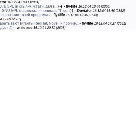
ator
16.12.04 16:41 [2861]
 а GPL (и ссылку, кстати, дал в...
(-)
-
fly4life
16.12.04 16:44 [2800]
- GNU GPL (насколько я понимаю "The...
(-)
-
Deviator
16.12.04 16:46 [2532]
нзирования твоей программы
-
fly4life
16.12.04 16:36 [2734]
4 17:09 [2587]
рабатывают гиганты RedHat, Novell и прочие...
-
fly4life
16.12.04 17:27 [2531]
дует :)))
-
whiletrue
16.12.04 20:52 [2628]