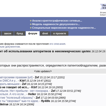
Анализ криптографических сетевых...
Модель надежности двухузлового...
Специальные марковские модели надежности...
закон
бред
форум
dnet
о проекте
нию форума снимается после прочтения
его описания
.
ным документом
.
рит об использовании алгоритмов в некоммерческих целях
16.12.04 19
которых они распространяются, определяются патентообладателем, разв
<
>
site updates
авторскими правами
[url]
-
Zef
15.12.04 13:17 [2201]
е DMCA я у...
-
Ktirf
15.12.04 14:47 [2811]
бирать меньшее
-
Zef
16.12.04 14:15 [2744]
 не говорит об исп...
-
Ktirf
16.12.04 19:16 [2655]
ибыли. Нет прибыли - нет гонорара.
-
Zef
17.12.04 03:51 [2746]
льзя. А что если...
-
Heller
16.12.04 15:50 [2744]
ятие "полезный образец"
-
Zef
17.12.04 03:59 [2895]
е ты "своровал" чью-то идею.
-
fly4life
16.12.04 15:58 [2744]
iletrue
16.12.04 16:14 [2696]