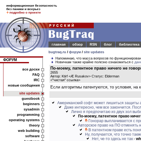
информационная безопасность
без паники и всерьез
подробно о проекте
главная
обзор
RSN
блог
библиотека
bugtraq.ru
/
форум
/
site updates
Напоминаю, что масса вопросов по функционирова
ФОРУМ
Новичкам также крайне полезно ознакомиться с
дан
По-моему, патентное право ничего не гово
все доски
2655
FAQ
Автор: Ktirf <Æ Rusakov> Статус: Elderman
IRC
<
"чистая" ссылка
>
новые сообщения
Если алгоритмы патентуются, то условия, на 
site updates
guestbook
Американский софт может лишиться защиты 
beginners
Даже интересно, чем все закончится. Посл
sysadmin
Лично я предпочитаю из двух зол вы
programming
По-моему, патентное право ничего
operating systems
Гонорар выплачивается с пр
Авторское право на ПО отменять не
theory
В патентном праве есть пон
web building
Ну, получается, что точно такж
software
Нет, че-то здесь не так
-
wh