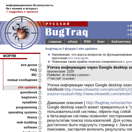
информационная безопасность
без паники и всерьез
подробно о проекте
А
М
С
главная
обзор
RSN
блог
библиотека
bugtraq.ru
/
форум
/
site updates
Напоминаю, что масса вопросов по функционирова
ФОРУМ
прочтения
его описания
.
Новичкам также крайне полезно ознакомиться с
дан
все доски
Утечка информации через Google desktop s
FAQ
просмотров: 2329
IRC
Publisher: dl <Dmitry Leonov>
<
"чистая" ссылка
>
новые сообщения
Утечка информации через Google desktop sear
site updates
InfoWorld
http://www.infoworld.com/article/04/12
guestbook
source=rss&url=http://www.infoworld.com/article
beginners
sysadmin
Давешние опасения [
http://bugtraq.ru/rsn/archi
Google desktop search может превратиться в "
programming
пользовательской системы, обрели под собой 
operating systems
в бета-версии системы позволяет посторонним
theory
результатам поиска пользователей. Для успе
web building
достаточно было подсунуть страницу с Java-
software
поисковик, заставляя включить результаты ло