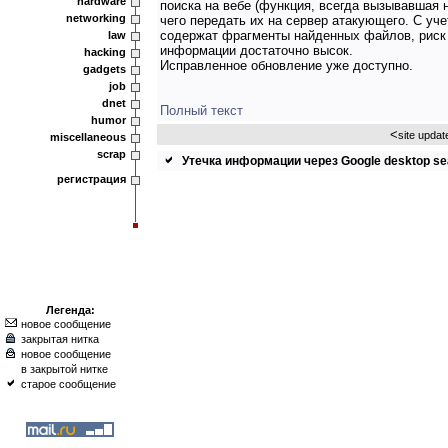
hardware
поиска на вебе (функция, всегда вызывавшая 
networking
чего передать их на сервер атакующего. С уче
содержат фрагменты найденных файлов, риск 
law
информации достаточно высок.
hacking
Исправленное обновление уже доступно.
gadgets
job
dnet
Полный текст
humor
<
site updat
miscellaneous
scrap
Утечка информации через Google desktop se
регистрация
Легенда:
новое сообщение
закрытая нитка
новое сообщение
в закрытой нитке
старое сообщение