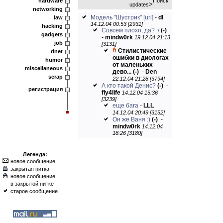
hardware
Поиск
>
updates
networking
Модель "Шустрик"
[url]
-
dl
law
14.12.04 00:53 [2931]
hacking
Совсем плохо, да? :/
(-)
gadgets
-
mindw0rk
19.12.04 21:13
job
[3131]
Стилистические
dnet
ошибки в диологах
humor
от маленьких
miscellaneous
дево...
(-)
-
Den
scrap
22.12.04 21:28 [3794]
А кто такой Денис?
(-)
-
регистрация
fly4life
14.12.04 15:36
[3239]
еще бага
-
LLL
14.12.04 20:49 [3152]
Он же Ваня :)
(-)
-
mindw0rk
14.12.04
18:26 [3180]
Легенда:
новое сообщение
закрытая нитка
новое сообщение
в закрытой нитке
старое сообщение