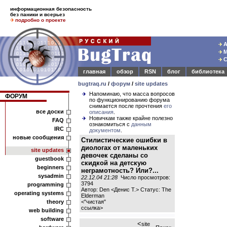
информационная безопасность
без паники и всерьез
подробно о проекте
А
М
С
главная
обзор
RSN
блог
библиотека
bugtraq.ru
/
форум
/
site updates
Напоминаю, что масса вопросов
ФОРУМ
по функционированию форума
снимается после прочтения
его
все доски
описания
.
Новичкам также крайне полезно
FAQ
ознакомиться с
данным
IRC
документом
.
новые сообщения
Стилистические ошибки в
диологах от маленьких
site updates
девочек сделаны со
guestbook
скидкой на детскую
beginners
неграмотность? Или?...
sysadmin
22.12.04 21:28
Число просмотров:
3794
programming
Автор: Den <Денис Т.> Статус: The
operating systems
Elderman
theory
<
"чистая"
ссылка
>
web building
software
<
site