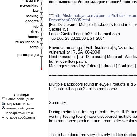
hardware
использования более младших версий програ
networking
law
***
http://lists.netsys.com/pipermail/full-disclosur
hacking
December/030395.html
gadgets
[Full-Disclosure] Multiple Backdoors found in eE
job
SecureIIS)
dnet
Lance Gusto thegusto22 at hotmail.com
humor
Tue Dec 28 23:11:30 EST 2004
miscellaneous
scrap
Previous message: [Full-Disclosure] QNX crrtrap ar
vulnerability [RLSA_06-2004]
регистрация
Next message: [Full-Disclosure] Microsoft Wind
buffer overflow patch.
Messages sorted by: [ date ] [ thread ] [ subject ] 
------------------------------------------------------------------------
Multiple Backdoors found in eEye Products (IRIS
L. Gusto <thegusto22 at hotmail.com>
Легенда:
новое сообщение
Summary:
закрытая нитка
новое сообщение
During meticulous testing of both eEye's IRIS an
в закрытой нитке
we (my testing team) have discovered multiple bac
старое сообщение
both mentioned products and some older versions
These backdoors are very cleverly hidden (kudos t