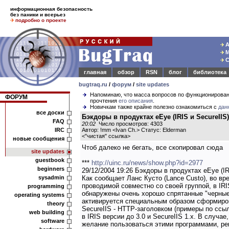
информационная безопасность
без паники и всерьез
подробно о проекте
А
М
С
главная
обзор
RSN
блог
библиотека
bugtraq.ru
/
форум
/
site updates
Напоминаю, что масса вопросов по функционирова
ФОРУМ
прочтения
его описания
.
Новичкам также крайне полезно ознакомиться с
дан
все доски
Бэкдоры в продуктах eEye (IRIS и SecureIIS)
FAQ
20:02
Число просмотров: 4303
IRC
Автор: !mm <Ivan Ch.> Статус: Elderman
<
"чистая" ссылка
>
новые сообщения
Чтоб далеко не бегать, все скопировал сюда
site updates
guestbook
***
http://uinc.ru/news/show.php?id=2977
beginners
29/12/2004 19:26 Бэкдоры в продуктах eEye (IR
sysadmin
Как сообщает Ланс Кусто (Lance Custo), во вр
проводимой совместно со своей группой, в IRI
programming
обнаружены очень хорошо спрятанные "черные
operating systems
активируется специальным образом сформиро
theory
SecureIIS - HTTP-заголовком (примеры по ссы
web building
в IRIS версии до 3.0 и SecureIIS 1.x. В случае
software
желание пользоваться этими программами, ре