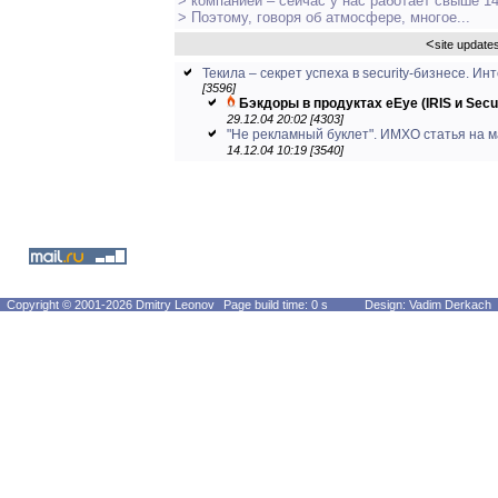
> компанией – сейчас у нас работает свыше 14
> Поэтому, говоря об атмосфере, многое...
<
site update
Текила – секрет успеха в security-бизнесе. Инт
[3596]
Бэкдоры в продуктах eEye (IRIS и Secur
29.12.04 20:02 [4303]
"Не рекламный буклет". ИМХО статья на м
14.12.04 10:19 [3540]
Copyright © 2001-2026 Dmitry Leonov
Page build time: 0 s
Design: Vadim Derkach