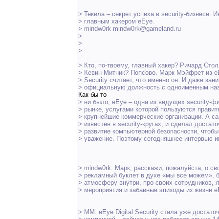
> Текила – секрет успеха в security-бизнесе. 
> главным хакером eEye.
> mindw0rk mindw0rk@gameland.ru
>
>
>
> Кто, по-твоему, главный хакер? Ричард Сто
> Кевин Митник? Попсово. Марк Мэйфрет из eE
> Security считает, что именно он. И даже зан
> официальную должность с одноименным на
Как бы то
> ни было, eEye – одна из ведущих security-
> рынке, услугами которой пользуются правит
> крупнейшие коммерческие организации. А с
> известен в security-кругах, и сделал достат
> развитие компьютерной безопасности, чтоб
> уважение. Поэтому сегодняшнее интервью и
> mindw0rk: Марк, расскажи, пожалуйста, о св
> рекламный буклет в духе «мы все можем», 
> атмосферу внутри, про своих сотрудников, 
> мероприятия и забавные эпизоды из жизни e
> ММ: eEye Digital Security стала уже достат