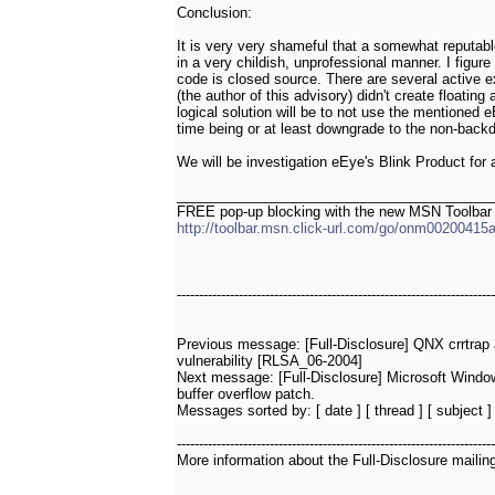
Conclusion:
It is very very shameful that a somewhat reputabl
in a very childish, unprofessional manner. I figure
code is closed source. There are several active ex
(the author of this advisory) didn't create floating
logical solution will be to not use the mentioned 
time being or at least downgrade to the non-back
We will be investigation eEye's Blink Product for
_________________________________________
FREE pop-up blocking with the new MSN Toolbar –
http://toolbar.msn.click-url.com/go/onm00200415a
------------------------------------------------------------------------
Previous message: [Full-Disclosure] QNX crrtrap ar
vulnerability [RLSA_06-2004]
Next message: [Full-Disclosure] Microsoft Wind
buffer overflow patch.
Messages sorted by: [ date ] [ thread ] [ subject ] 
------------------------------------------------------------------------
More information about the Full-Disclosure mailing