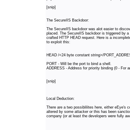
[snip]
The SecureIIS Backdoor:
The SecureIIS backdoor was alot easier to discov
placed. The SecureIIS backdoor is triggered by a 
crafted HTTP HEAD request. Here is a incomplete
to exploit this:
HEAD /<24 byte constant string>/PORT_ADDR
PORT - Will be the port to bind a shell.
ADDRESS - Address for priority binding (0 - For a
[snip]
Local Deduction:
There are a two possiblilites here, either eEye's
altered by some attacker or this has been sancti
company (or at least the developers were fully awa