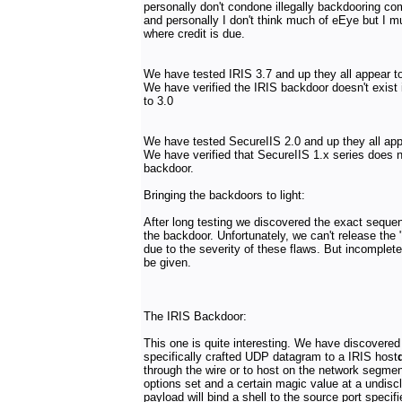
personally don't condone illegally backdooring co
and personally I don't think much of eEye but I mu
where credit is due.
We have tested IRIS 3.7 and up they all appear t
We have verified the IRIS backdoor doesn't exist i
to 3.0
We have tested SecureIIS 2.0 and up they all app
We have verified that SecureIIS 1.x series does n
backdoor.
Bringing the backdoors to light:
After long testing we discovered the exact seque
the backdoor. Unfortunately, we can't release the "
due to the severity of these flaws. But incomplet
be given.
The IRIS Backdoor:
This one is quite interesting. We have discovered
specifically crafted UDP datagram to a IRIS host
through the wire or to host on the network segment
options set and a certain magic value at a undiscl
payload will bind a shell to the source port speci