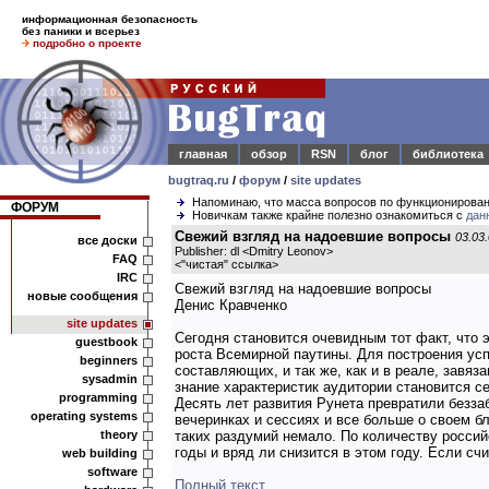
информационная безопасность
без паники и всерьез
подробно о проекте
главная
обзор
RSN
блог
библиотека
bugtraq.ru
/
форум
/
site updates
Напоминаю, что масса вопросов по функционирова
ФОРУМ
Новичкам также крайне полезно ознакомиться с
дан
Свежий взгляд на надоевшие вопросы
03.03.
все доски
Publisher: dl <Dmitry Leonov>
FAQ
<
"чистая" ссылка
>
IRC
Свежий взгляд на надоевшие вопросы
новые сообщения
Денис Кравченко
site updates
Сегодня становится очевидным тот факт, что 
guestbook
роста Всемирной паутины. Для построения усп
beginners
составляющих, и так же, как и в реале, завя
sysadmin
знание характеристик аудитории становится с
programming
Десять лет развития Рунета превратили безза
operating systems
вечеринках и сессиях и все больше о своем 
theory
таких раздумий немало. По количеству россий
годы и вряд ли снизится в этом году. Если счи
web building
software
Полный текст