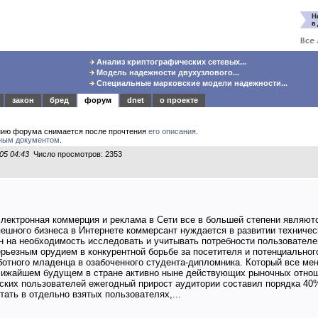
Анализ криптографических сетевых...
Модель надежности двухузлового...
Специальные марковские модели надежности...
закон
бред
форум
dnet
о проекте
нию форума снимается после прочтения
его описания
.
ным документом
.
05 04:43
Число просмотров: 2353
электронная коммерция и реклама в Сети все в большей степени являют
ешного бизнеса в Интернете коммерсант нуждается в развитии техничес
зан на необходимость исследовать и учитывать потребности пользователе
ерьезным орудием в конкурентной борьбе за посетителя и потенциальног
ботного младенца в озабоченного студента-дипломника. Который все ме
ближайшем будущем в стране активно ныне действующих рыночных отно
ских пользователей ежегодный прирост аудитории составил порядка 40% 
тать в отдельно взятых пользователях,...