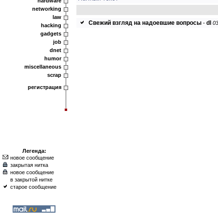
hardware
networking
law
Свежий взгляд на надоевшие вопросы
-
dl
03
hacking
gadgets
job
dnet
humor
miscellaneous
scrap
регистрация
Легенда:
новое сообщение
закрытая нитка
новое сообщение
в закрытой нитке
старое сообщение