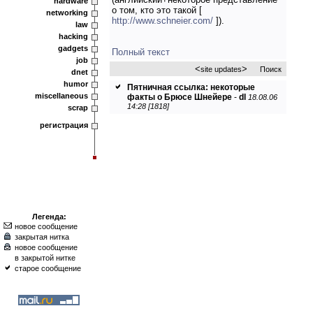
hardware
о том, кто это такой [
networking
http://www.schneier.com/
]).
law
hacking
gadgets
Полный текст
job
<
>
site updates
Поиск
dnet
humor
Пятничная ссылка: некоторые
miscellaneous
факты о Брюсе Шнейере
-
dl
18.08.06
14:28 [1818]
scrap
регистрация
Легенда:
новое сообщение
закрытая нитка
новое сообщение
в закрытой нитке
старое сообщение