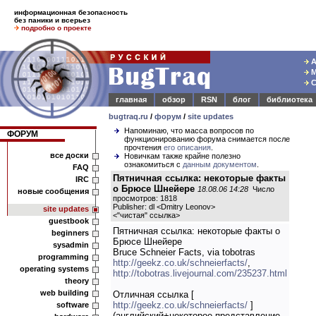
информационная безопасность
без паники и всерьез
подробно о проекте
А
М
С
главная
обзор
RSN
блог
библиотека
bugtraq.ru
/
форум
/
site updates
Напоминаю, что масса вопросов по
ФОРУМ
функционированию форума снимается после
прочтения
его описания
.
все доски
Новичкам также крайне полезно
ознакомиться с
данным документом
.
FAQ
Пятничная ссылка: некоторые факты
IRC
о Брюсе Шнейере
18.08.06 14:28
Число
новые сообщения
просмотров: 1818
Publisher: dl <Dmitry Leonov>
site updates
<
"чистая" ссылка
>
guestbook
Пятничная ссылка: некоторые факты о
beginners
Брюсе Шнейере
sysadmin
Bruce Schneier Facts, via tobotras
programming
http://geekz.co.uk/schneierfacts/
,
operating systems
http://tobotras.livejournal.com/235237.html
theory
web building
Отличная ссылка [
http://geekz.co.uk/schneierfacts/
]
software
(английский+некоторое представление