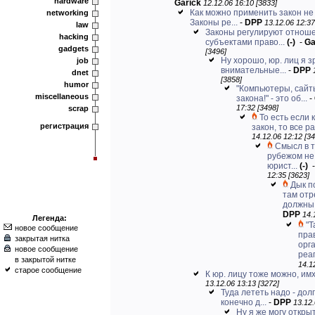
hardware
Garick
12.12.06 16:10 [3833]
Как можно применить закон не 
networking
Законы ре...
-
DPP
13.12.06 12:37
law
Законы регулируют отнош
hacking
субъектами право...
(-)
-
Ga
gadgets
[3496]
Ну хорошо, юр. лиц я з
job
внимательные...
-
DPP
dnet
[3858]
humor
"Компьютеры, сайты
miscellaneous
закона!" - это об...
-
17:32 [3498]
scrap
То есть если
регистрация
закон, то все ра
14.12.06 12:12 [34
Смысл в т
рубежом не
юрист...
(-)
12:35 [3623]
Дык п
там отр
должны.
DPP
14.
Легенда:
"Т
новое сообщение
пра
закрытая нитка
орг
новое сообщение
реаг
в закрытой нитке
14.1
старое сообщение
К юр. лицу тоже можно, имх
13.12.06 13:13 [3272]
Туда лететь надо - дол
конечно д...
-
DPP
13.12.
Ну я же могу откры