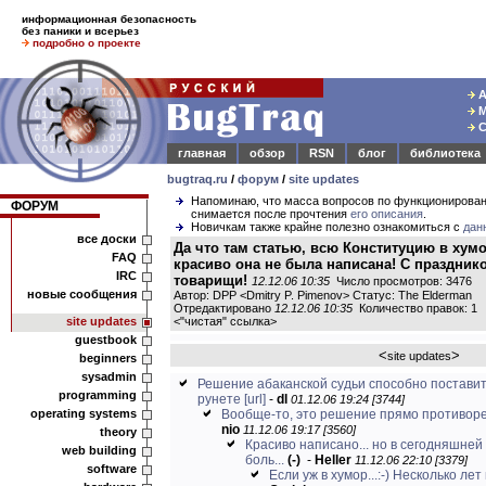
информационная безопасность
без паники и всерьез
подробно о проекте
А
М
С
главная
обзор
RSN
блог
библиотека
bugtraq.ru
/
форум
/
site updates
Напоминаю, что масса вопросов по функционирова
ФОРУМ
снимается после прочтения
его описания
.
Новичкам также крайне полезно ознакомиться с
дан
все доски
Да что там статью, всю Конституцию в хумо
FAQ
красиво она не была написана! С праздник
IRC
товарищи!
12.12.06 10:35
Число просмотров: 3476
новые сообщения
Автор: DPP <Dmitry P. Pimenov> Статус: The Elderman
Отредактировано
12.12.06 10:35
Количество правок: 1
site updates
<
"чистая" ссылка
>
guestbook
<
>
site updates
beginners
sysadmin
Решение абаканской судьи способно поставит
programming
рунете
[url]
-
dl
01.12.06 19:24 [3744]
operating systems
Вообще-то, это решение прямо противореч
nio
11.12.06 19:17 [3560]
theory
Красиво написано... но в сегодняшней
web building
боль...
(-)
-
Heller
11.12.06 22:10 [3379]
software
Если уж в хумор...:-) Несколько лет н