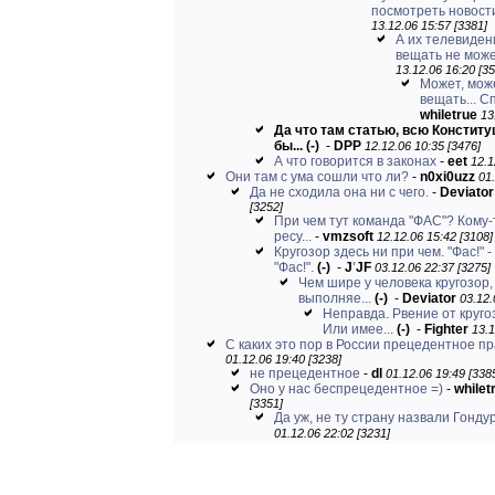
посмотреть новости
13.12.06 15:57 [3381]
А их телевиден
вещать не может
13.12.06 16:20 [35
Может, може
вещать... Сп
whiletrue
13
Да что там статью, всю Конститу
бы...
(-)
-
DPP
12.12.06 10:35 [3476]
А что говорится в законах
-
eet
12.1
Они там с ума сошли что ли?
-
n0xi0uzz
01.
Да не сходила она ни с чего.
-
Deviator
[3252]
При чем тут команда "ФАС"? Кому
ресу...
-
vmzsoft
12.12.06 15:42 [3108]
Кругозор здесь ни при чем. "Фас!" -
"Фас!".
(-)
-
J
'
JF
03.12.06 22:37 [3275]
Чем шире у человека кругозор,
выполняе...
(-)
-
Deviator
03.12.
Неправда. Рвение от круго
Или имее...
(-)
-
Fighter
13.1
С каких это пор в России прецедентное п
01.12.06 19:40 [3238]
не прецедентное
-
dl
01.12.06 19:49 [338
Оно у нас беспрецедентное =)
-
whilet
[3351]
Да уж, не ту страну назвали Гондур
01.12.06 22:02 [3231]