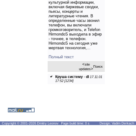
культурной информации,
включая биржевые сводки,
пьесы, концерты и
литературные чтения. В
определенные часы звонил
телефон, вы включали
громкоговоритель, и Telefon
HirmondoS выходила в эфир
- точнее, в телефон.
HirmondoS на сегодня уже
мертвая технология,...
Полный текст
<
site
Поиск
>
updates
Круша систему
-
dl
17.11.01
17:52 [1234]
Copyright © 2001-2026 Dmitry Leonov
Page build time: 0 s
Design: Vadim Derkach