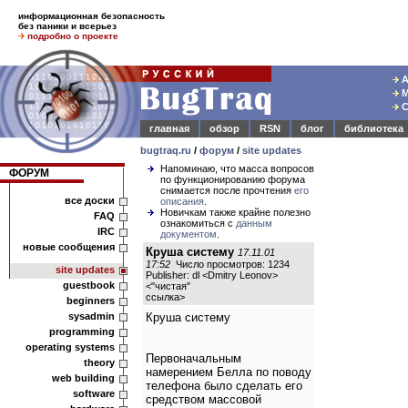
информационная безопасность
без паники и всерьез
подробно о проекте
А
М
С
главная
обзор
RSN
блог
библиотека
bugtraq.ru
/
форум
/
site updates
Напоминаю, что масса вопросов
ФОРУМ
по функционированию форума
снимается после прочтения
его
все доски
описания
.
Новичкам также крайне полезно
FAQ
ознакомиться с
данным
IRC
документом
.
новые сообщения
Круша систему
17.11.01
17:52
Число просмотров: 1234
site updates
Publisher: dl <Dmitry Leonov>
guestbook
<
"чистая"
ссылка
>
beginners
sysadmin
Круша систему
programming
operating systems
Первоначальным
theory
намерением Белла по поводу
web building
телефона было сделать его
software
средством массовой