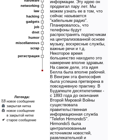
hardware
информации. Эту идею он
networking
продвигал пару лет. Мы
можем узнать ее в том, что
law
сейчас называется
hacking
"кабельным радио".
gadgets
Планировалось, что
job
телефоны будут
dnet
распространять подписчикам
humor
на централизованной основе
miscellaneous
музыку, воскресные службы,
scrap
важные речи и т.д.
Некоторое время
регистрация
большинство находило это
намерение вполне здравым.
На самом деле, эта идея
Белла была вполне рабочей.
В Венгрии эта философия
была успешна претворена в
повседневную практику. В
Будапеште десятилетиями -
с 1893 года до окончания
Легенда:
Второй Мировой Войны
новое сообщение
существовала
закрытая нитка
правительственная
новое сообщение
информационная служба
в закрытой нитке
"Telefon HirmondoS".
старое сообщение
HirmondoS была
централизованным
источником новостей,
развлекательной и