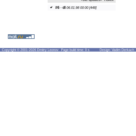
#6
-
dl
06.01.98 00:00 [448]
Copyright © 2001-2026 Dmitry Leonov
Page build time: 0 s
Design: Vadim Derkach