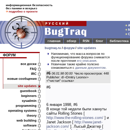
информационная безопасность
без паники и всерьез
подробно о проекте
А
М
С
главная
обзор
RSN
блог
библиотека
bugtraq.ru
/
форум
/
site updates
Напоминаю, что масса вопросов по
ФОРУМ
функционированию форума снимается
после прочтения
его описания
.
все доски
Новичкам также крайне полезно
ознакомиться с
данным документом
.
FAQ
#6
06.01.98 00:00
Число просмотров: 448
IRC
Publisher: dl <Dmitry Leonov>
новые сообщения
<
"чистая" ссылка
>
site updates
#6
guestbook
beginners
sysadmin
6 января 1998, #6
programming
В конце той недели были хакнуты
operating systems
сайты Rolling Stones [
theory
http://www.the-rolling-stones.com/
] и
web building
Janet Jackson [
http://www.janet-
software
jackson.com/
]. Лысый Джаггер [