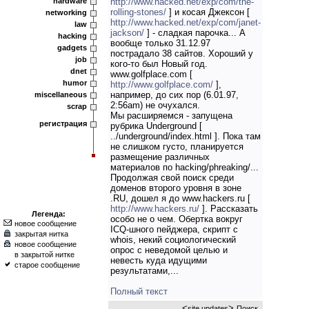
hardware
http://www.hacked.net/exp/com/the-
rolling-stones/
] и косая Джексон [
networking
http://www.hacked.net/exp/com/janet-
law
jackson/
] - сладкая парочка... А
hacking
вообще только 31.12.97
gadgets
пострадало 38 сайтов. Хороший у
job
кого-то был Новый год.
dnet
www.golfplace.com [
humor
http://www.golfplace.com/
],
например, до сих пор (6.01.97,
miscellaneous
2:56am) не очухался.
scrap
Мы расширяемся - запущена
регистрация
рубрика Underground [
../underground/index.html ]. Пока там
не слишком густо, планируется
размещение различных
материалов по hacking/phreaking/...
Продолжая свой поиск среди
доменов второго уровня в зоне
.RU, дошел я до www.hackers.ru [
http://www.hackers.ru/
]. Рассказать
Легенда:
особо не о чем. Обертка вокруг
новое сообщение
ICQ-шного пейджера, скрипт с
закрытая нитка
whois, некий социологический
новое сообщение
опрос с неведомой целью и
в закрытой нитке
невесть куда идущими
старое сообщение
результатами,...
Полный текст
<
>
site updates
Поиск