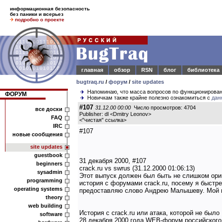
информационная безопасность
без паники и всерьез
подробно о проекте
главная
обзор
RSN
блог
библиотека
bugtraq.ru
/
форум
/
site updates
Напоминаю, что масса вопросов по функционирова
ФОРУМ
Новичкам также крайне полезно ознакомиться с
дан
#107
31.12.00 00:00
Число просмотров: 4704
все доски
Publisher: dl <Dmitry Leonov>
FAQ
<
"чистая" ссылка
>
IRC
#107
новые сообщения
site updates
guestbook
31 декабря 2000, #107
beginners
crack.ru vs swrus (31.12.2000 01:06:13)
sysadmin
Этот выпуск должен был быть не слишком ори
programming
история с форумами crack.ru, посему я быст
operating systems
предоставляю слово Андрею Малышеву. Мой н
theory
web building
История с crack.ru или атака, которой не было
software
28 декабря 2000 года WEB-форум российского 