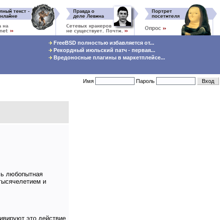
FreeBSD полностью избавляется от...
Рекордный июльский патч - первая...
Вредоносные плагины в маркетплейсе...
Имя
Пароль
сь любопытная
тысячелетием и
тивируют это действие