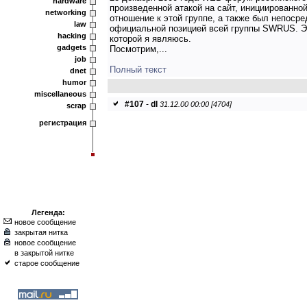
hardware
произведенной атакой на сайт, инициированно
networking
отношение к этой группе, а также был непоср
law
официальной позицией всей группы SWRUS. Эт
hacking
которой я являюсь.
gadgets
Посмотрим,...
job
Полный текст
dnet
humor
miscellaneous
#107
-
dl
31.12.00 00:00 [4704]
scrap
регистрация
Легенда:
новое сообщение
закрытая нитка
новое сообщение
в закрытой нитке
старое сообщение