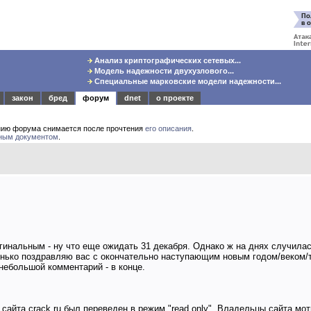
Анализ криптографических сетевых...
Модель надежности двухузлового...
Специальные марковские модели надежности...
закон
бред
форум
dnet
о проекте
нию форума снимается после прочтения
его описания
.
ным документом
.
гинальным - ну что еще ожидать 31 декабря. Однако ж на днях случила
ренько поздравляю вас с окончательно наступающим новым годом/веком/
ебольшой комментарий - в конце.
сайта crack.ru был переведен в режим "read only". Владельцы сайта мо