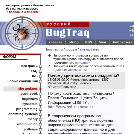
информационная безопасность
без паники и всерьез
подробно о проекте
А
М
С
главная
обзор
RSN
блог
библиотека
bugtraq.ru
/
форум
/
site updates
Напоминаю, что масса вопросов по
ФОРУМ
функционированию форума снимается после
прочтения
его описания
.
все доски
Новичкам также крайне полезно ознакомиться
с
данным документом
.
FAQ
Почему криптосистемы ненадежны?
IRC
15.05.01 00:00
Число просмотров: 1307
новые сообщения
Publisher: dl <Dmitry Leonov>
<
"чистая" ссылка
>
site updates
Почему криптосистемы ненадежны?
guestbook
Павел Семьянов, Центр Защиты
beginners
Информации СПбГТУ ,
sysadmin
http://www.ssl.stu.neva.ru
programming
operating systems
В современном программном
theory
обеспечении (ПО) криптоалгоритмы
web building
широко применяются не только для
задач шифрования данных, но и для
software
аутентификации и проверки целостности.