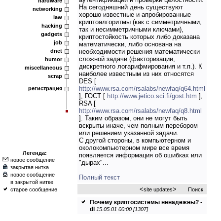
hardware
На сегодняшний день существуют
networking
хорошо известные и апробированные
law
криптоалгоритмы (как с симметричными,
hacking
так и несимметричными ключами),
gadgets
криптостойкость которых либо доказана
job
математически, либо основана на
dnet
необходимости решения математически
сложной задачи (факторизации,
humor
дискретного логарифмирования и т.п.). К
miscellaneous
наиболее известным из них относятся
scrap
DES [
http://www.rsa.com/rsalabs/newfaq/q64.html
регистрация
], ГОСТ [
http://www.jetico.sci.fi/gost.htm
],
RSA [
http://www.rsa.com/rsalabs/newfaq/q8.html
]. Таким образом, они не могут быть
вскрыты иначе, чем полным перебором
или решением указанной задачи.
С другой стороны, в компьютерном и
околокомпьютерном мире все время
Легенда:
появляется информация об ошибках или
новое сообщение
"дырах"...
закрытая нитка
новое сообщение
Полный текст
в закрытой нитке
<
>
старое сообщение
site updates
Поиск
Почему криптосистемы ненадежны?
-
dl
15.05.01 00:00 [1307]