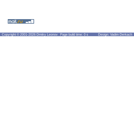
Copyright © 2001-2026 Dmitry Leonov
Page build time: 0 s
Design: Vadim Derkach