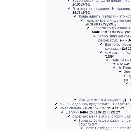
Задорновщина? Ох не делает чести
20:00 [3414]
Это еще не наказание. Наказание, 
16:33 [3430]
Когда идиоты у власти - это хо
Гедель - всего лишь челове
20.01.09 19:29 [3315]
Теорема то доказана. Е
amirul
20.01.09 19:40 [328
Я про "никакая со
реконструк...
(-)
-
D
Для того, чтоб
доказа...
-
Zef
12
А. Ну это не Гед
[3159]
Тады че мне
19:50 [2984]
Не Гед
Заче
Подо
[311
Дык, для этого и рождает.
(-)
-
Мише Задорнову предложите....Вот ухатай
Ржал сильно.
-
DPP
15.01.09 12:04 [3032]
Да уж
-
Heller
15.01.09 12:46 [3112]
отдельно меня в этой истории...
[ur
Гораздо больше я ржал по пово
16:27 [3024]
Может отсюда перенесем в 