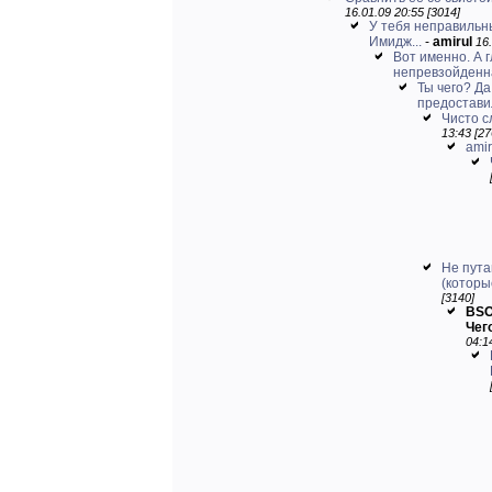
16.01.09 20:55 [3014]
У тебя неправильн
Имидж...
-
amirul
16.
Вот именно. А г
непревзойденна
Ты чего? Да
предоставил
Чисто с
13:43 [27
amir
Не пута
(которы
[3140]
BSO
Чег
04:1