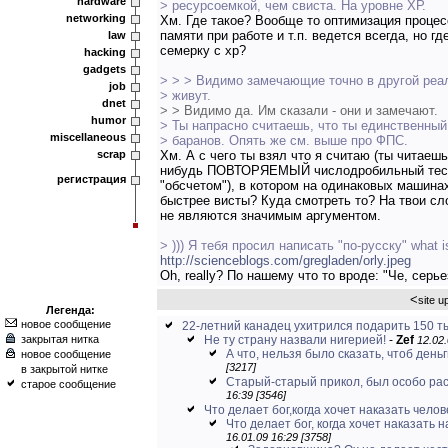
hardware
> ресурсоемкой, чем свиста. На уровне ХР.
networking
Хм. Где такое? Вообще то оптимизация процесс
памяти при работе и т.п. ведется всегда, но 
law
семерку с xp?
hacking
gadgets
> > > Видимо замечающие точно в другой реа
job
> живут.
dnet
> > Видимо да. Им сказали - они и замечают.
humor
> Ты напрасно считаешь, что ты единственны
miscellaneous
> баранов. Опять же см. выше про ФПС.
scrap
Хм. А с чего ты взял что я считаю (ты читаеш
нибудь ПОВТОРЯЕМЫЙ числодробильный тест 
регистрация
"обсчетом"), в котором на одинаковых машинах
быстрее висты? Куда смотреть то? На твои сл
не являются значимым аргументом.
> ))) Я тебя просил написать "по-русску" what 
http://scienceblogs.com/gregladen/orly.jpeg
Oh, really? По нашему что то вроде: "Че, серье
<
site u
Легенда:
новое сообщение
22-летний канадец ухитрился подарить 150 ты
закрытая нитка
Не ту страну назвали нигерией!
-
Zef
12.02.
А что, нельзя было сказать, чтоб деньги
новое сообщение
[3217]
в закрытой нитке
Старый-старый прикол, был особо расп
старое сообщение
16:39 [3546]
Что делает бог,когда хочет наказать человек
Что делает бог, когда хочет наказать
16.01.09 16:29 [3758]