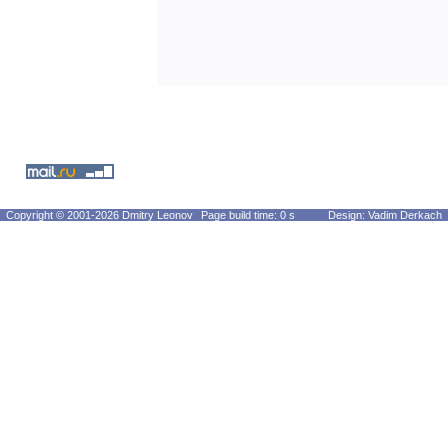
Copyright © 2001-2026 Dmitry Leonov
Page build time: 0 s
Design: Vadim Derkach