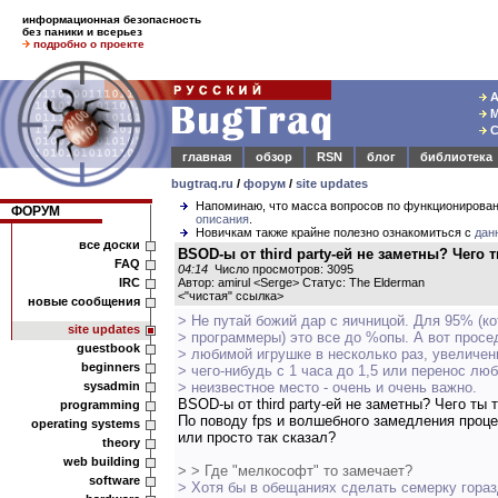
информационная безопасность
без паники и всерьез
подробно о проекте
А
М
С
главная
обзор
RSN
блог
библиотека
bugtraq.ru
/
форум
/
site updates
Напоминаю, что масса вопросов по функционирова
ФОРУМ
описания
.
Новичкам также крайне полезно ознакомиться с
дан
все доски
BSOD-ы от third party-ей не заметны? Чего 
FAQ
04:14
Число просмотров: 3095
IRC
Автор: amirul <Serge> Статус: The Elderman
<
"чистая" ссылка
>
новые сообщения
> Не путай божий дар с яичницой. Для 95% (к
site updates
> программеры) это все до %опы. А вот прос
guestbook
> любимой игрушке в несколько раз, увеличен
beginners
> чего-нибудь с 1 часа до 1,5 или перенос лю
sysadmin
> неизвестное место - очень и очень важно.
BSOD-ы от third party-ей не заметны? Чего ты 
programming
По поводу fps и волшебного замедления проце
operating systems
или просто так сказал?
theory
web building
> > Где "мелкософт" то замечает?
software
> Хотя бы в обещаниях сделать семерку гора