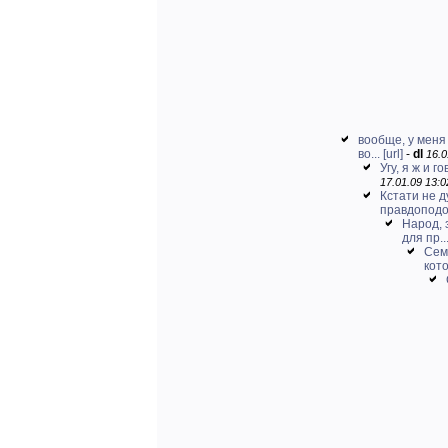
вообще, у меня
во...
[url]
-
dl
16.0
Угу, я ж и 
17.01.09 13:0
Кстати не д
правдопод
Народ, 
для пр..
Сем
кото