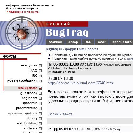
информационная безопасность
без паники и всерьез
подробно о проекте
главная
обзор
RSN
блог
библиотека
bugtraq.ru
/
форум
/
site updates
Напоминаю, что масса вопросов по функционирова
ФОРУМ
Новичкам также крайне полезно ознакомиться с
дан
[lj] 05.09.02 13:00
05.09.02 13:00
Число просмотров:
все доски
Publisher: dl <Dmitry Leonov>
FAQ
<
"чистая" ссылка
>
IRC
05.09.02 13:00
новые сообщения
http://leonov.livejournal.com/6546.html
site updates
Есть все же польза и от телефонных террорис
guestbook
представлением о том, как выстою у доски две
beginners
здоровье народа распустили. А фиг, все оказа
sysadmin
programming
operating systems
Полный текст
theory
web building
software
[lj] 05.09.02 13:00
-
dl
05.09.02 13:00 [588]