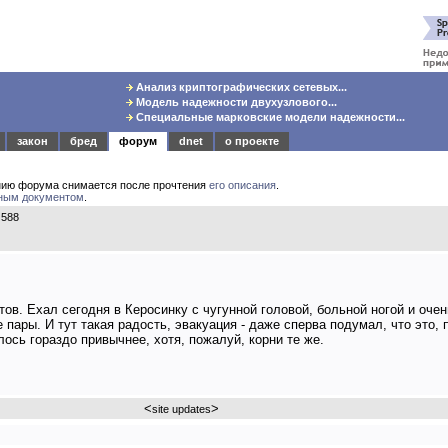
Анализ криптографических сетевых...
Модель надежности двухузлового...
Специальные марковские модели надежности...
закон
бред
форум
dnet
о проекте
нию форума снимается после прочтения
его описания
.
ным документом
.
 588
тов. Ехал сегодня в Керосинку с чугунной головой, больной ногой и оче
 пары. И тут такая радость, эвакуация - даже сперва подумал, что это, 
лось гораздо привычнее, хотя, пожалуй, корни те же.
<
>
site updates