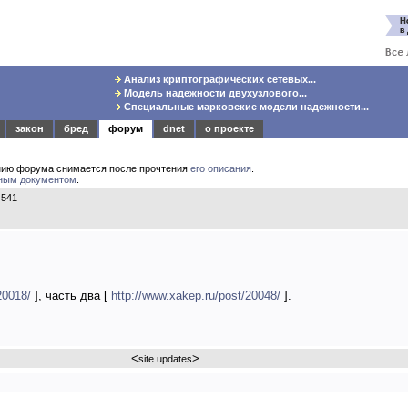
Анализ криптографических сетевых...
Модель надежности двухузлового...
Специальные марковские модели надежности...
закон
бред
форум
dnet
о проекте
нию форума снимается после прочтения
его описания
.
ным документом
.
 541
20018/
], часть два [
http://www.xakep.ru/post/20048/
].
<
>
site updates