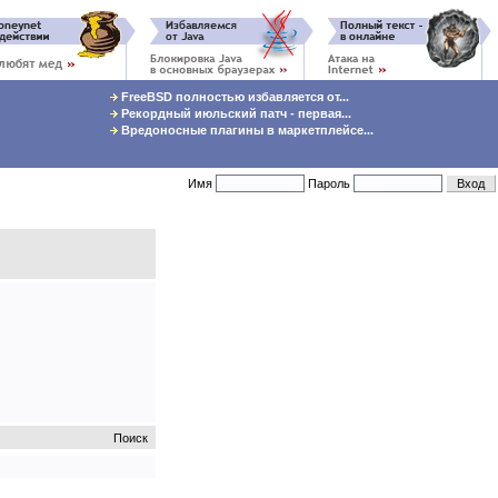
FreeBSD полностью избавляется от...
Рекордный июльский патч - первая...
Вредоносные плагины в маркетплейсе...
Имя
Пароль
Поиск