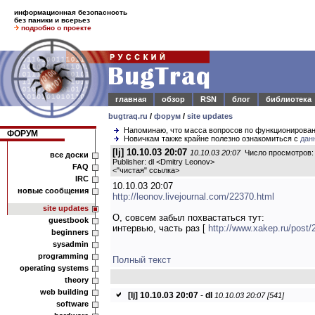
информационная безопасность
без паники и всерьез
подробно о проекте
главная
обзор
RSN
блог
библиотека
bugtraq.ru
/
форум
/
site updates
Напоминаю, что масса вопросов по функционирова
ФОРУМ
Новичкам также крайне полезно ознакомиться с
дан
[lj] 10.10.03 20:07
10.10.03 20:07
Число просмотров:
все доски
Publisher: dl <Dmitry Leonov>
FAQ
<
"чистая" ссылка
>
IRC
10.10.03 20:07
новые сообщения
http://leonov.livejournal.com/22370.html
site updates
О, совсем забыл похвастаться тут:
guestbook
интервью, часть раз [
http://www.xakep.ru/post/
beginners
sysadmin
programming
Полный текст
operating systems
theory
web building
[lj] 10.10.03 20:07
-
dl
10.10.03 20:07 [541]
software