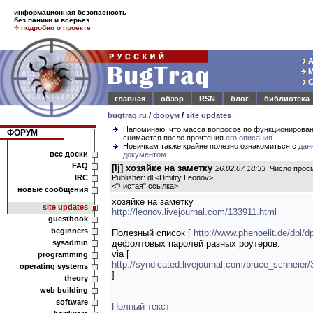
информационная безопасность
без паники и всерьез
подробно о проекте
А
М
С
главная
обзор
RSN
блог
библиотека
bugtraq.ru
/
форум
/
site updates
Напоминаю, что масса вопросов по функционирова
ФОРУМ
снимается после прочтения
его описания
.
Новичкам также крайне полезно ознакомиться с
дан
все доски
документом
.
FAQ
[lj] хозяйке на заметку
26.02.07 18:33
Число просм
IRC
Publisher: dl <Dmitry Leonov>
<
"чистая" ссылка
>
новые сообщения
хозяйке на заметку
site updates
http://leonov.livejournal.com/133911.html
guestbook
beginners
Полезный список [
http://www.phenoelit.de/dpl/dp
sysadmin
дефолтовых паролей разных роутеров.
via [
programming
http://syndicated.livejournal.com/bruce_schneier
operating systems
]
theory
web building
software
Полный текст