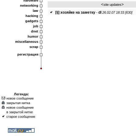
hardware
<
>
site updates
networking
law
[lj] хозяйке на заметку
-
dl
26.02.07 18:33 [630]
hacking
gadgets
job
dnet
humor
miscellaneous
scrap
регистрация
Легенда:
новое сообщение
закрытая нитка
новое сообщение
в закрытой нитке
старое сообщение