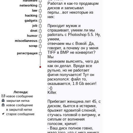
hardware
Работал я как-то продавцом
networking
дисков и записывал
law
перлы...вот некоторые из
hacking
них:
gadgets
Приходит мужик и
job
спрашивает, умеем ли мы
dnet
работать с Photoshop 5.5. Ну,
humor
умеем,
miscellaneous
отвечаем мы с Вовой. Да,
scrap
говорит, а почему он у меня
TIFF в BMP не конвертит?
регистрация
Мы
начинаем выяснять, чего да
как он делал. Вроде все
рульно, но не работает
фигня получается! Тут он
раскололся: файл то,
оказывается, 1.8 Gb весит!
:-()
Легенда:
Killer.
новое сообщение
закрытая нитка
Прибегает женщина лет 45, с
новое сообщение
диском, бьется в истерике,
в закрытой нитке
брызжет ядовитой слюной,
старое сообщение
стучась головой о витрину, и
сиплым от волнения
голосом, кричит:
- Ваш диск полное говно,
мало того, что с него ничего