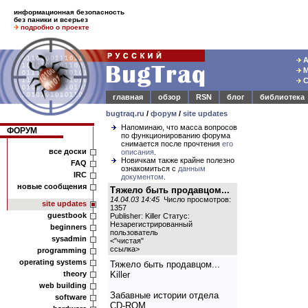
информационная безопасность
без паники и всерьез
подробно о проекте
А
М
С
главная
обзор
RSN
блог
библиотека
bugtraq.ru
/
форум
/
site updates
Напоминаю, что масса вопросов
ФОРУМ
по функционированию форума
снимается после прочтения
его
все доски
описания
.
Новичкам также крайне полезно
FAQ
ознакомиться с
данным
IRC
документом
.
новые сообщения
Тяжело быть продавцом...
14.04.03 14:45
Число просмотров:
site updates
1357
guestbook
Publisher: Killer Статус:
Незарегистрированный
beginners
пользователь
sysadmin
<
"чистая"
ссылка
>
programming
operating systems
Тяжело быть продавцом...
theory
Killer
web building
Забавные истории отдела
software
CD-ROM