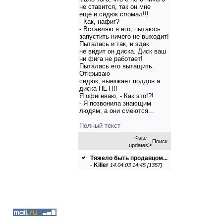
не ставится, так он мне
еще и сидюк сломал!!!
- Как, нафиг?
- Вставляю я его, пытаюсь
запустить ничего не выходит!
Пыталась и так, и эдак
не видит он диска. Диск ваш
ни фига не работает!
Пыталась его вытащить.
Открываю
сидюк, выезжает поддон а
диска НЕТ!!!
Я офигеваю, - Как это!?!
- Я позвонила знающим
людям, а они смеются...
Полный текст
<
site
Поиск
>
updates
Тяжело быть продавцом...
-
Killer
14.04.03 14:45 [1357]