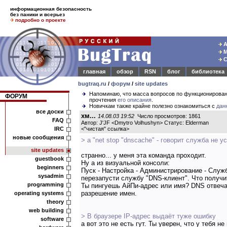
информационная безопасность
без паники и всерьез
подробно о проекте
А
М
С
главная
обзор
RSN
блог
библиотека
bugtraq.ru
/
форум
/
site updates
Напоминаю, что масса вопросов по функционирова
ФОРУМ
прочтения
его описания
.
Новичкам также крайне полезно ознакомиться с
дан
все доски
хм...
14.08.03 19:52
Число просмотров: 1861
FAQ
Автор: J'JF <Dmytro Volhushyn> Статус: Elderman
IRC
<
"чистая" ссылка
>
новые сообщения
> а "net stop "dnscache" - говорит служба не у
site updates
странно... у меня эта команда проходит.
guestbook
Ну а из визуальной консоли:
beginners
Пуск - Настройка - Администрирование - Служ
sysadmin
перезапусти службу "DNS-клиент". Что получи
programming
Ты пингуешь АйПи-адрес или имя? DNS отвечает
разрешение имен.
operating systems
theory
web building
> В браузере IP-адрес выдаёт туже ошибку
software
а вот это не есть гут. Ты уверен, что у тебя не