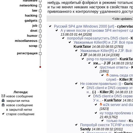
hardware
нибудь недобитый фэйрвол в режиме тотальн
networking
и ты не менял никаких настроек в свойствах п
law
привязанного к контроллеру удаленного досту
hacking
<
site updates
gadgets
job
Русский SP4 для Windows 2000
[url]
-
cybervla
А у меня после установки SP4 интернет сд
dnet
13.08.03 01:44 [2028]
humor
попробуй перезапустить DNS client
-
K
miscellaneous
Уважаемые Killer{R} и J'JF. Всё пр
scrap
KunkTator
14.08.03 08:55 [2783]
Уважаемые Killer{R} и J'JF. Всё
регистрация
J
'
JF
14.08.03 14:14 [2338]
ping-то проходит!
-
KunkTa
хм...
-
J
'
JF
14.08.03 19:52
грустные ответы
-
[1891]
скинь сюда с
служб
-
Killer
{
R
Не совсем правильно:-))
-
Gari
DNS client и DNS сервер э
н...
(-)
-
Killer
{
R
}
Легенда:
14.08.03 13:
DNS client и DNS серв
новое сообщение
У н...
-
KunkTator
14.08.0
закрытая нитка
w2k server and di
новое сообщение
[1823]
в закрытой нитке
ну тогда проблема с
старое сообщение
21:49 [1762]
только пинг
-
Ku
Попробуй снести TCP/IP и пост
Sandy
14.08.03 09:32 [2011]