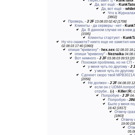
Переставил :((
-
KunkTator
Да, вот ещё:
-
KunkTato
Да, вот ещё:
-
while
Что в Журнала
[3802]
Проверь,
-
J
'
JF
13.08.03 02:42 [1708]
Клиенты - да серверы - нет
-
KunkT
Да. В данном случае не в нем 
[1595]
Клиенты стартуют
-
KunkTa
Ну что скажете? никто еще не заметил ни
02.08.03 17:40 [1960]
опиши "кривизну"
-
hex.sex
02.08.03 18:
опиши "кривизну"
-
Neznaika
04.08.
Вот немного
-
J
'
JF
03.08.03 09:53 [20
Похожая проблема, но не СП
-
у меня чуть по другому
-
J
'
у меня чуть по другому
Сдохнет скоро твой MPB3021A
[2056]
Не должен
-
J
'
JF
04.08.03 12
если он с UDMA попро
отруби...
(-)
-
Killer
{
R
}
0
Попробую
-
J
'
JF
04.
Попробую
-
JIN
Было у меня по
16:42 [1817]
Отвечу сраз
[1863]
Отвечу 
19:00 [18
Отв
05.0