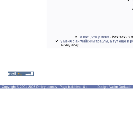
а вот , что у меня
-
hex.sex
03.0
у меня с английским траблы, а тут ещё и ру
10:44 [2054]
Copyright © 2001-2026 Dmitry Leonov
Page build time: 0 s
Design: Vadim Derkach