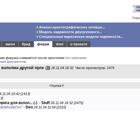
Анализ криптографических сетевых...
Модель надежности двухузлового...
Специальные марковские модели надежности...
закон
бред
форум
dnet
о проекте
нию форума снимается после прочтения
его описания
.
ным документом
.
 взлолма другой прги ;)))
26.11.04 16:32
Число просмотров: 2479
<
>
humor
4.11.04 10:42 [1413]
13]
прога для взлол...
(-)
-
Stuff
26.11.04 16:32 [2479]
tokhuitel'no"
-
Den
24.11.04 11:54 [2315]