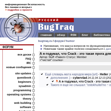
информационная безопасность
без паники и всерьез
подробно о проекте
главная
обзор
RSN
блог
библиотека
bugtraq.ru
/
форум
/
humor
Напоминаю, что масса вопросов по функционирова
ФОРУМ
Новичкам также крайне полезно ознакомиться с
дан
А я-тодумал, что Crack - это такая прога для
все доски
Автор: Stuff <Павел> Статус: Member
FAQ
<
"чистая" ссылка
>
IRC
новые сообщения
site updates
Ещё словарь мата народов мира
[url]
-
Heller
2
guestbook
дополнения ;)
-
cybervlad
24.11.04 12:13 [25
А я-тодумал, что Crack - это такая 
beginners
Такого я еще не слышал: "ostokhuitel'no ~ os
sysadmin
programming
operating systems
theory
web building
software