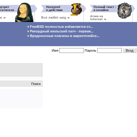
FreeBSD полностью избавляется от...
Рекордный июльский патч - первая...
Вредоносные плагины в маркетплейсе...
Имя
Пароль
Поиск