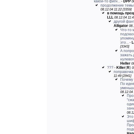
какой-то фигн...
-
DPP
0
продолжение темы
08.12.04 11:22 [3359]
в помощь про
LLL
08.12.04 11:4
другой фант
Alligator
08.
Что-то 
подсказ
упомяну
это...
-
L
[3343]
А попро
зажать 
нулевог
Heller
0
???
-
Killer
{
R
}
0
поправочка
11:49 [2941]
Почему
По иде
уменьша
08.12.04 
Про
"сж
оди
зан
08.1
Это
шиф
Про
подс
Han