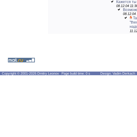
Кажется ты 
08.12.04 11:3
Возмож
08.12.04 
Та
"th
надо
11.1
Copyright © 2001-2026 Dmitry Leonov
Page build time: 0 s
Design: Vadim Derkach