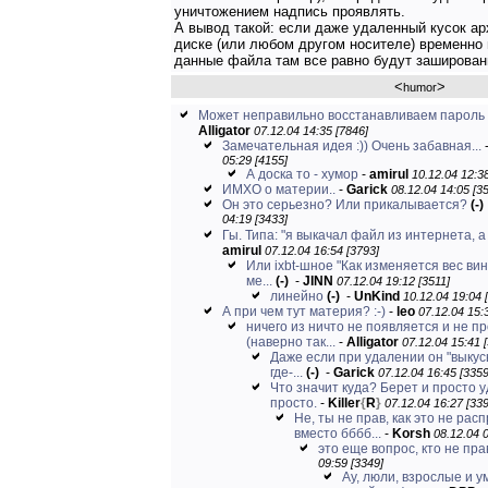
уничтожением надпись проявлять.
А вывод такой: если даже удаленный кусок арх
диске (или любом другом носителе) временно 
данные файла там все равно будут зашированн
<
>
humor
Может неправильно восстанавливаем пароль
Alligator
07.12.04 14:35 [7846]
Замечательная идея :)) Очень забавная...
05:29 [4155]
А доска то - хумор
-
amirul
10.12.04 12:38
ИМХО о материи..
-
Garick
08.12.04 14:05 [3
Он это серьезно? Или прикалывается?
(-)
04:19 [3433]
Гы. Типа: "я выкачал файл из интернета, а 
amirul
07.12.04 16:54 [3793]
Или ixbt-шное "Как изменяется вес ви
ме...
(-)
-
JINN
07.12.04 19:12 [3511]
линейно
(-)
-
UnKind
10.12.04 19:04 
А при чем тут материя? :-)
-
leo
07.12.04 15:
ничего из ничто не появляется и не п
(наверно так...
-
Alligator
07.12.04 15:41 
Даже если при удалении он "выкус
где-...
(-)
-
Garick
07.12.04 16:45 [3359
Что значит куда? Берет и просто у
просто.
-
Killer
{
R
}
07.12.04 16:27 [339
Не, ты не прав, как это не рас
вместо бббб...
-
Korsh
08.12.04 0
это еще вопрос, кто не пра
09:59 [3349]
Ау, люли, взрослые и у