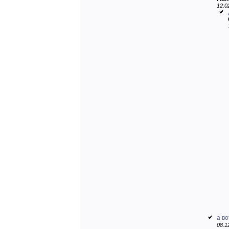
12:0
а во
08.1