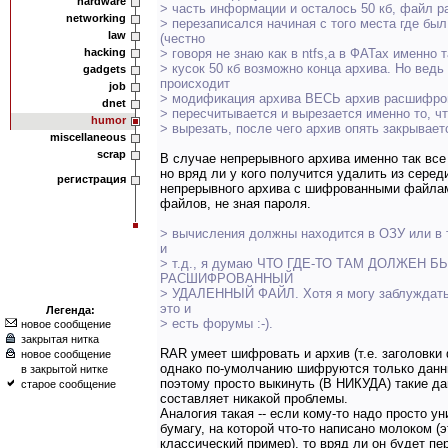
hardware
> часть информации и осталось 50 кб, файл р
networking
> перезаписался начиная с того места где был
law
(честно
hacking
> говоря не знаю как в ntfs,а в ФАТах именно т
> кусок 50 кб возможно конца архива. Но ведь 
gadgets
происходит
job
> модификация архива ВЕСЬ архив расшифро
dnet
> пересчитывается и вырезается именно то, ч
humor
> вырезать, после чего архив опять закрывает
miscellaneous
scrap
В случае непрерывного архива именно так все
но вряд ли у кого получится удалить из серед
регистрация
непрерывного архива с шифрованными файлам
файлов, не зная пароля.
> вычисления должны находится в ОЗУ или в 
и
> т.д., я думаю ЧТО ГДЕ-ТО ТАМ ДОЛЖЕН Б
РАСШИФРОВАННЫЙ
> УДАЛЕННЫЙ ФАЙЛ. Хотя я могу заблуждатьс
это и
Легенда:
> есть форумы :-).
новое сообщение
закрытая нитка
RAR умеет шифровать и архив (т.е. заголовки ф
новое сообщение
однако по-умолчанию шифруются только данн
в закрытой нитке
поэтому просто выкинуть (В НИКУДА) такие д
старое сообщение
составляет никакой проблемы.
Аналогия такая -- если кому-то надо просто у
бумагу, на которой что-то написано молоком (э
классический пример), то вряд ли он будет пе