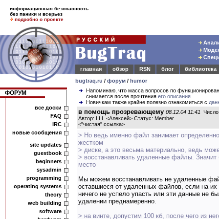
информационная безопасность
без паники и всерьез
подробно о проекте
Анали
Модел
Специ
главная
обзор
RSN
блог
библиотека
bugtraq.ru
/
форум
/
humor
Напоминаю, что масса вопросов по функционирова
ФОРУМ
снимается после прочтения
его описания
.
Новичкам также крайне полезно ознакомиться с
дан
все доски
в помощь прозревающему
08.12.04 11:41
Число 
FAQ
Автор: LLL <Алексей> Статус: Member
IRC
<
"чистая" ссылка
>
новые сообщения
> Но ведь именно файл занимает определенно
жестком
site updates
> диске, а это весьма материально, ведь мож
guestbook
> восстанавливать удаленные файлы. Значит
beginners
место
sysadmin
programming
Мы можем восстанавливать не удаленные фай
оставшиеся от удаленных файлов, если на их
operating systems
ничего не успело упасть или эти данные не бы
theory
удалении преднамеренно.
web building
software
> на винте, допустим 100 кб, после чего из не