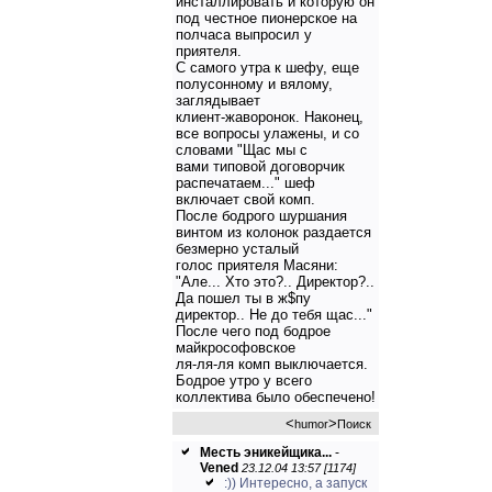
инсталлировать и которую он
под честное пионерское на
полчаса выпросил у
приятеля.
С самого утра к шефу, еще
полусонному и вялому,
заглядывает
клиент-жаворонок. Hаконец,
все вопросы улажены, и со
словами "Щас мы с
вами типовой договорчик
распечатаем..." шеф
включает свой комп.
После бодрого шуршания
винтом из колонок раздается
безмерно усталый
голос приятеля Масяни:
"Але... Хто это?.. Директор?..
Да пошел ты в ж$пу
директор.. Hе до тебя щас..."
После чего под бодрое
майкрософовское
ля-ля-ля комп выключается.
Бодрое утро у всего
коллектива было обеспечено!
<
>
humor
Поиск
Месть эникейщика...
-
Vened
23.12.04 13:57 [1174]
:)) Интересно, а запуск