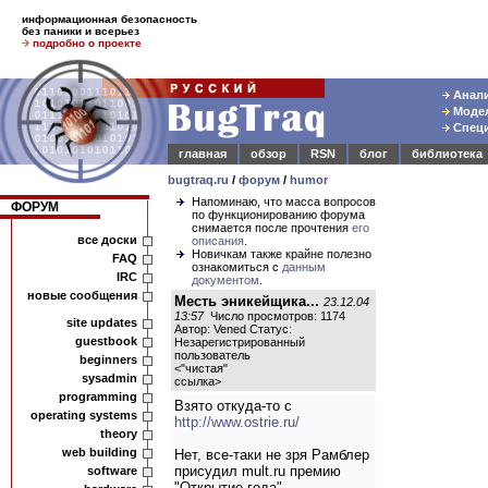
информационная безопасность
без паники и всерьез
подробно о проекте
Анали
Модел
Специ
главная
обзор
RSN
блог
библиотека
bugtraq.ru
/
форум
/
humor
Напоминаю, что масса вопросов
ФОРУМ
по функционированию форума
снимается после прочтения
его
все доски
описания
.
Новичкам также крайне полезно
FAQ
ознакомиться с
данным
IRC
документом
.
новые сообщения
Месть эникейщика...
23.12.04
13:57
Число просмотров: 1174
site updates
Автор: Vened Статус:
guestbook
Незарегистрированный
пользователь
beginners
<
"чистая"
sysadmin
ссылка
>
programming
Взято откуда-то с
operating systems
http://www.ostrie.ru/
theory
web building
Hет, все-таки не зря Рамблер
присудил mult.ru премию
software
"Открытие года".