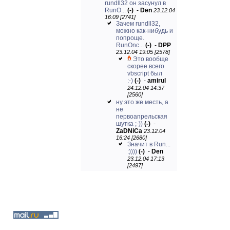
rundll32 он засунул в
RunO...
(-)
-
Den
23.12.04
16:09 [2741]
Зачем rundll32,
можно как-нибудь и
попроще.
RunOnc...
(-)
-
DPP
23.12.04 19:05 [2578]
Это вообще
скорее всего
vbscript был
:-)
(-)
-
amirul
24.12.04 14:37
[2560]
ну это же месть, а
не
первоапрельская
шутка ;-))
(-)
-
ZaDNiCa
23.12.04
16:24 [2680]
Значит в Run...
:))))
(-)
-
Den
23.12.04 17:13
[2497]