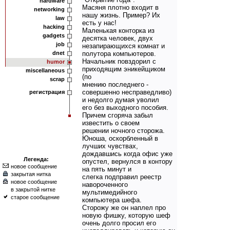
hardware
Масяня плотно входит в
networking
нашу жизнь. Пример? Их
law
есть у нас!
hacking
Маленькая конторка из
gadgets
десятка человек, двух
job
незапирающихся комнат и
dnet
полутора компьютеров.
Hачальник повздорил с
humor
приходящим эникейщиком
miscellaneous
(по
scrap
мнению последнего -
совершенно несправедливо)
регистрация
и недолго думая уволил
его без выходного пособия.
Причем сгоряча забыл
известить о своем
решении ночного сторожа.
Юноша, оскорбленный в
лучших чувствах,
дождавшись когда офис уже
Легенда:
опустел, вернулся в контору
новое сообщение
на пять минут и
закрытая нитка
слегка подправил реестр
новое сообщение
навороченного
в закрытой нитке
мультимедийного
старое сообщение
компьютера шефа.
Сторожу же он наплел про
новую фишку, которую шеф
очень долго просил его