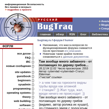
информационная безопасность
без паники и всерьез
подробно о проекте
Анали
Модел
Специ
главная
обзор
RSN
блог
библиотека
bugtraq.ru
/
форум
/
humor
Напоминаю, что масса вопросов по
ФОРУМ
функционированию форума снимается
после прочтения
его описания
.
все доски
Новичкам также крайне полезно
ознакомиться с
данным документом
.
FAQ
Там вообще много забавного - от
IRC
ползающих по дереву грибов...
новые сообщения
28.12.04 11:02
Число просмотров: 2553
Автор: cybervlad <cybervlad> Статус:
site updates
Elderman
guestbook
<
"чистая" ссылка
>
beginners
> а чем там на горизонте видны
sysadmin
трубы вроде как атомной
programming
> станции? :)) Жал туда, жал,
operating systems
вроде ничего не происходит :))
theory
Там вообще много забавного - от
ползающих по дереву грибов
web building
(видимо, автор ролика их кушал),
software
до странного зверя с полосатым