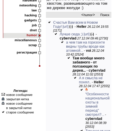
hardware
хвостом, развешивающего на том
networking
же дереве желуди :)
law
<
>
humor
Поиск
hacking
gadgets
Счастья Вам всем в Новом
job
Году!
[url]
(-)
-
Heller
26.12.04 19:55
dnet
[1171]
Лучше сюда ;)
[url]
(-)
-
humor
cybervlad
27.12.04 09:46 [2730]
miscellaneous
а чем там на горизонте
scrap
видны трубы вроде как
атомной...
-
voi
28.12.04
регистрация
10:42 [2524]
Там вообще много
забавного - от
ползающих по
дерев...
-
cybervlad
28.12.04 11:02 [2553]
А я смысла не
понял..
-
Heller
28.12.04 17:47 [2555]
Легенда:
"Особенности
новое сообщение
национальной
закрытая нитка
охоты в
новое сообщение
зимний
в закрытой нитке
период"
старое сообщение
смотрел?...
-
cybervlad
30.12.04 08:39
[2553]