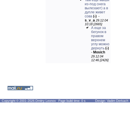
Там еще мыши
из-под снега
вылезают) а в
дупле живет
сова
(-)
-
s_v_a
29.12.04
10:18 [2665]
А еще за
бегунок в
правом
верхнем
углу можно
дернуть
(-)
-
Mosich
29.12.04
12:46 [2426]
Copyright © 2001-2026 Dmitry Leonov
Page build time: 0 s
Design: Vadim Derkach