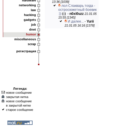
hardware
13:36 [1039]
networking
лол Слакварь тогда -
остросюжетный боевик
law
:))
(-)
-
n0xi0uzz
21.01.05
hacking
15:55 [1345]
gadgets
И далее...
-
Yurii
job
21.01.05 16:16 [1378]
dnet
humor
miscellaneous
scrap
регистрация
Легенда:
новое сообщение
закрытая нитка
новое сообщение
в закрытой нитке
старое сообщение