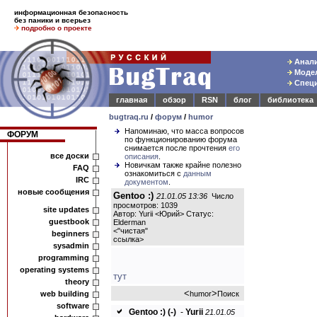
информационная безопасность
без паники и всерьез
подробно о проекте
Анали
Модел
Специ
главная
обзор
RSN
блог
библиотека
bugtraq.ru
/
форум
/
humor
Напоминаю, что масса вопросов
ФОРУМ
по функционированию форума
снимается после прочтения
его
все доски
описания
.
Новичкам также крайне полезно
FAQ
ознакомиться с
данным
IRC
документом
.
новые сообщения
Gentoo :)
21.01.05 13:36
Число
просмотров: 1039
site updates
Автор: Yurii <Юрий> Статус:
guestbook
Elderman
<
"чистая"
beginners
ссылка
>
sysadmin
programming
operating systems
тут
theory
<
>
web building
humor
Поиск
software
Gentoo :)
(-)
-
Yurii
21.01.05