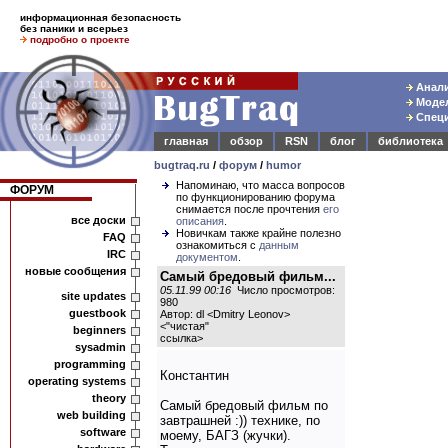
информационная безопасность
без паники и всерьез
подробно о проекте
Анали
Модел
Специ
главная
обзор
RSN
блог
библиотека
bugtraq.ru
/
форум
/
humor
Напоминаю, что масса вопросов
ФОРУМ
по функционированию форума
снимается после прочтения
его
все доски
описания
.
Новичкам также крайне полезно
FAQ
ознакомиться с
данным
IRC
документом
.
новые сообщения
Самый бредовый фильм...
05.11.99 00:16
Число просмотров:
site updates
980
guestbook
Автор: dl <Dmitry Leonov>
<
"чистая"
beginners
ссылка
>
sysadmin
programming
Константин
operating systems
theory
Самый бредовый фильм по
web building
завтрашней :)) технике, по
software
моему, БАГЗ (жучки).