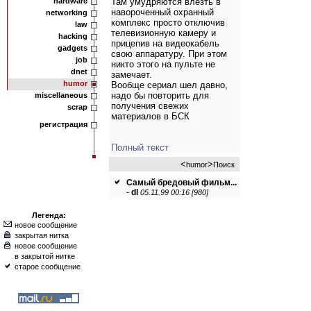
hardware
Там умудряются влезть в
навороченный охранный
networking
комплекс просто отключив
law
телевизионную камеру и
hacking
прицепив на видеокабель
gadgets
свою аппаратуру. При этом
job
никто этого на пульте не
dnet
замечает.
humor
Вообще сериал шел давно,
надо бы повторить для
miscellaneous
получения свежих
scrap
материалов в БСК
регистрация
Полный текст
<
>
humor
Поиск
Самый бредовый фильм...
-
dl
05.11.99 00:16 [980]
Легенда:
новое сообщение
закрытая нитка
новое сообщение
в закрытой нитке
старое сообщение