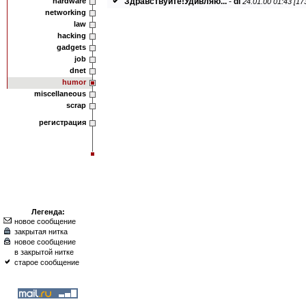
hardware
Здравствуйте!Удивляю...
-
dl
24.01.00 01:43 [17
networking
law
hacking
gadgets
job
dnet
humor
miscellaneous
scrap
регистрация
Легенда:
новое сообщение
закрытая нитка
новое сообщение
в закрытой нитке
старое сообщение