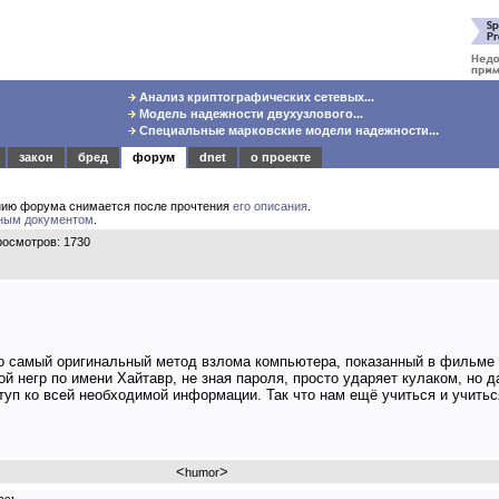
Анализ криптографических сетевых...
Модель надежности двухузлового...
Специальные марковские модели надежности...
закон
бред
форум
dnet
о проекте
нию форума снимается после прочтения
его описания
.
ным документом
.
осмотров: 1730
о самый оригинальный метод взлома компьютера, показанный в фильме
ой негр по имени Хайтавр, не зная пароля, просто ударяет кулаком, но 
ступ ко всей необходимой информации. Так что нам ещё учиться и учиться
<
>
humor