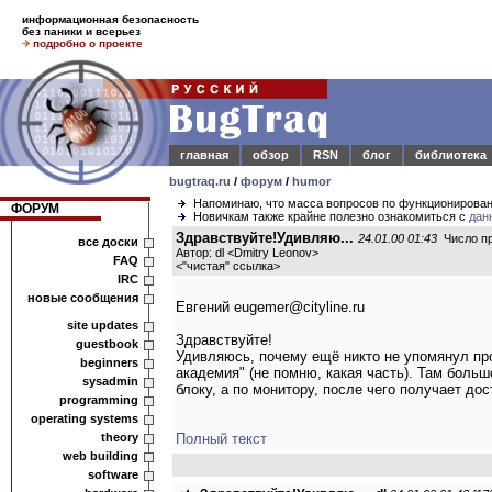
информационная безопасность
без паники и всерьез
подробно о проекте
главная
обзор
RSN
блог
библиотека
bugtraq.ru
/
форум
/
humor
Напоминаю, что масса вопросов по функционирова
ФОРУМ
Новичкам также крайне полезно ознакомиться с
дан
Здравствуйте!Удивляю...
24.01.00 01:43
Число пр
все доски
Автор: dl <Dmitry Leonov>
FAQ
<
"чистая" ссылка
>
IRC
новые сообщения
Евгений eugemer@cityline.ru
site updates
Здравствуйте!
guestbook
Удивляюсь, почему ещё никто не упомянул пр
beginners
академия" (не помню, какая часть). Там больш
sysadmin
блоку, а по монитору, после чего получает до
programming
operating systems
theory
Полный текст
web building
software