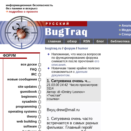
информационная безопасность
без паники и всерьез
подробно о проекте
Анали
Модел
Специ
главная
обзор
RSN
блог
библиотека
bugtraq.ru
/
форум
/
humor
Напоминаю, что масса вопросов
ФОРУМ
по функционированию форума
снимается после прочтения
его
все доски
описания
.
Новичкам также крайне полезно
FAQ
ознакомиться с
данным
IRC
документом
.
новые сообщения
1. Ситуевина очень ч...
21.03.00 14:42
Число просмотров:
site updates
3114
guestbook
Автор: dl <Dmitry Leonov>
<
"чистая"
beginners
ссылка
>
sysadmin
programming
Вкуц drew@mail.ru
operating systems
theory
1. Ситуевина очень часто
web building
встречается в самых разных
software
фильмах: Главный герой/