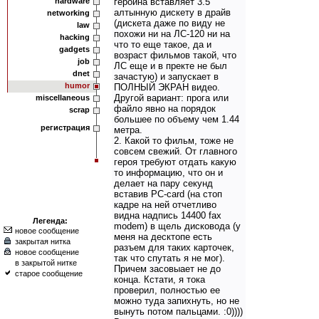
hardware
героина вставляет 3.5
алтынную дискету в драйв
networking
(дискета даже по виду не
law
похожи ни на ЛС-120 ни на
hacking
что то еще такое, да и
gadgets
возраст фильмов такой, что
job
ЛС еще и в пректе не был
dnet
зачастую) и запускает в
humor
ПОЛНЫЙ ЭКРАН видео.
Другой вариант: прога или
miscellaneous
файло явно на порядок
scrap
большее по объему чем 1.44
регистрация
метра.
2. Какой то фильм, тоже не
совсем свежий. От главного
героя требуют отдать какую
то информацию, что он и
делает на пару секунд
вставив PC-card (на стоп
кадре на ней отчетливо
видна надпись 14400 fax
Легенда:
modem) в щель дисковода (у
новое сообщение
меня на десктопе есть
закрытая нитка
разъем для таких карточек,
новое сообщение
так что спутать я не мог).
в закрытой нитке
Причем засовыает не до
старое сообщение
конца. Кстати, я тока
проверил, полностью ее
можно туда запихнуть, но не
вынуть потом пальцами. :0))))