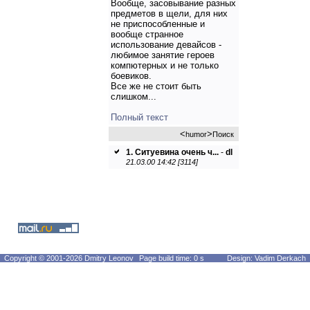
Вообще, засовывание разных
предметов в щели, для них
не приспособленные и
вообще странное
использование девайсов -
любимое занятие героев
компютерных и не только
боевиков.
Все же не стоит быть
слишком...
Полный текст
<
>
humor
Поиск
1. Ситуевина очень ч...
-
dl
21.03.00 14:42 [3114]
Copyright © 2001-2026 Dmitry Leonov
Page build time: 0 s
Design: Vadim Derkach