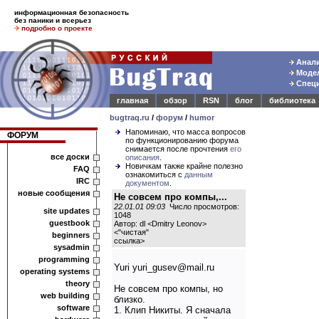
информационная безопасность
без паники и всерьез
подробно о проекте
Анали
Модел
Специ
главная
обзор
RSN
блог
библиотека
bugtraq.ru
/
форум
/
humor
Напоминаю, что масса вопросов
ФОРУМ
по функционированию форума
снимается после прочтения
его
все доски
описания
.
Новичкам также крайне полезно
FAQ
ознакомиться с
данным
IRC
документом
.
новые сообщения
Не совсем про компы,...
22.01.01 09:03
Число просмотров:
site updates
1048
guestbook
Автор: dl <Dmitry Leonov>
<
"чистая"
beginners
ссылка
>
sysadmin
programming
Yuri yuri_gusev@mail.ru
operating systems
theory
Не совсем про компы, но
web building
близко.
software
1. Клип Никиты. Я сначала