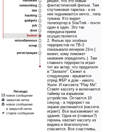
hardware
решил, что это новый
фантастический фильм. Там
networking
спутниковая тарелка - и из
law
нее поднимается нечто...типа
hacking
тумана. Кто видел
gadgets
телепортер в StarTrek - почти
job
один в один. Это так
dnet
передача-прием
humor
осуществляется.
2. Фильм про злобных
miscellaneous
террористов по ТВ-3
scrap
показывали вечером 21го (
регистрация
может, кому поможет
название определить ). Там
главного террориста играл
тот же актер, что предателя
в "Захвате". Сюжет в
следующем - врывается
отряд ФБР в дом - никого.
Ушли. И кассекта "Play Me".
Ставят кассету и включается
Легенда:
таймер на взрывном
новое сообщение
устройстве. Остается 10
закрытая нитка
секунд - а террорист на
новое сообщение
экране распинается (кассета
в закрытой нитке
играет). Все выскакивают из
старое сообщение
здания. Одна из (главных?)
героинь хватает кассету из
видика и благополучно
спасается. Все счастливы,