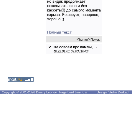
но видик продолжает
показывать кино и без
кассеты(!) до самого момента
взрыва. Кеширует, наверное,
хорошо ;)
Полный текст
<
>
humor
Поиск
Не совсем про компы,...
-
dl
22.01.01 09:03 [1048]
Copyright © 2001-2026 Dmitry Leonov
Page build time: 0 s
Design: Vadim Derkach