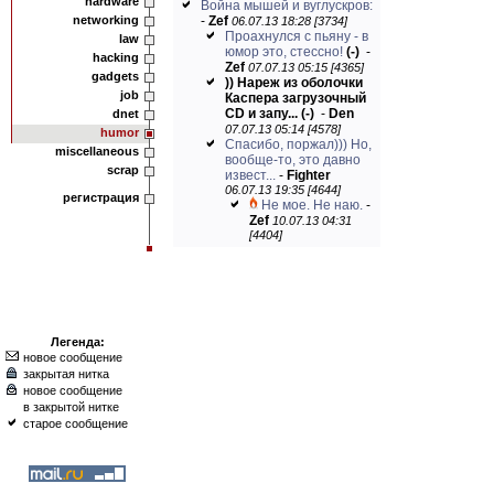
hardware
Война мышей и вуглускров:
networking
-
Zef
06.07.13 18:28 [3734]
Проахнулся с пьяну - в
law
юмор это, стессно!
(-)
-
hacking
Zef
07.07.13 05:15 [4365]
gadgets
)) Нареж из оболочки
job
Каспера загрузочный
CD и запу...
(-)
-
Den
dnet
07.07.13 05:14 [4578]
humor
Спасибо, поржал))) Но,
miscellaneous
вообще-то, это давно
scrap
извест...
-
Fighter
06.07.13 19:35 [4644]
регистрация
Не мое. Не наю.
-
Zef
10.07.13 04:31
[4404]
Легенда:
новое сообщение
закрытая нитка
новое сообщение
в закрытой нитке
старое сообщение