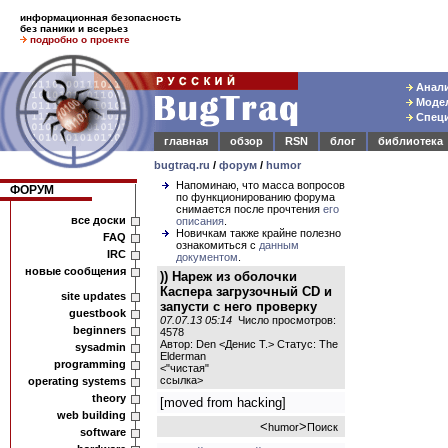
информационная безопасность
без паники и всерьез
подробно о проекте
Анали
Модел
Специ
главная
обзор
RSN
блог
библиотека
bugtraq.ru
/
форум
/
humor
Напоминаю, что масса вопросов
ФОРУМ
по функционированию форума
снимается после прочтения
его
все доски
описания
.
Новичкам также крайне полезно
FAQ
ознакомиться с
данным
IRC
документом
.
новые сообщения
)) Нареж из оболочки
Каспера загрузочный CD и
site updates
запусти с него проверку
guestbook
07.07.13 05:14
Число просмотров:
beginners
4578
Автор: Den <Денис Т.> Статус: The
sysadmin
Elderman
programming
<
"чистая"
ссылка
>
operating systems
theory
[moved from hacking]
web building
<
>
humor
Поиск
software