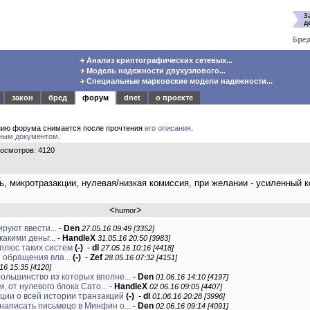
Анализ криптографических сетевых...
Модель надежности двухузлового...
Специальные марковские модели надежности...
закон
бред
форум
dnet
о проекте
нию форума снимается после прочтения
его описания
.
ным документом
.
осмотров: 4120
, микротразакции, нулевая/низкая комиссия, при желании - усиленный к
<
>
humor
руют ввести...
-
Den
27.05.16 09:49 [3352]
акими деньг...
-
HandleX
31.05.16 20:50 [3983]
 плюс таких систем
(-)
-
dl
27.05.16 10:16 [4418]
 обращения вла...
(-)
-
Zef
28.05.16 07:32 [4151]
16 15:35 [4120]
льшинство из которых вполне...
-
Den
01.06.16 14:10 [4197]
, от нулевого блока Сато...
-
HandleX
02.06.16 09:05 [4407]
ии о всей истории транзакций
(-)
-
dl
01.06.16 20:28 [3996]
 написать письмецо в Минфин о...
-
Den
02.06.16 09:14 [4091]