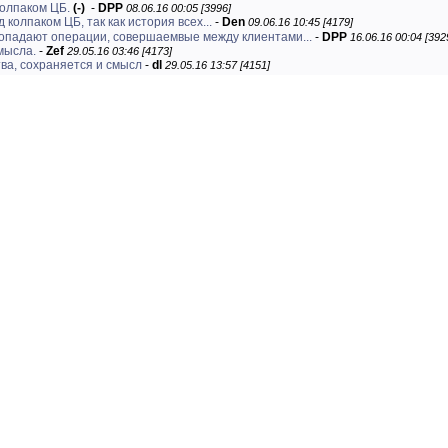
колпаком ЦБ.
(-)
-
DPP
08.06.16 00:05 [3996]
 колпаком ЦБ, так как история всех...
-
Den
09.06.16 10:45 [4179]
попадают операции, совершаемвые между клиентами...
-
DPP
16.06.16 00:04 [392
смысла.
-
Zef
29.05.16 03:46 [4173]
ва, сохраняется и смысл
-
dl
29.05.16 13:57 [4151]