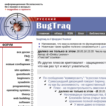
информационная безопасность
без паники и всерьез
подробно о проекте
главная
обзор
RSN
блог
библиотека
bugtraq.ru
/
форум
/
humor
Напоминаю, что масса вопросов по функционирова
ФОРУМ
Новичкам также крайне полезно ознакомиться с
дан
далеко не только в этом
28.05.16 15:35
Число пр
все доски
Автор: dl <Dmitry Leonov>
FAQ
<
"чистая" ссылка
>
IRC
Из других плюсов криптовалют - защищенность
новые сообщения
что как раз тут и могут ухватиться).
site updates
guestbook
По сообщению "коммерсантъ": "в россии плани
beginners
Сумасшедший дворецкий говорит барину, к
sysadmin
ну как бы анонимность - не единственный
programming
Плюс - не подконтрольность эмиссии и
operating systems
далеко не только в этом
-
dl
28.05.
theory
Неочевидные преимущества, бо
Блокчейн битка открыт всем
web building
хранение полной информац
software
У меня давно в планах