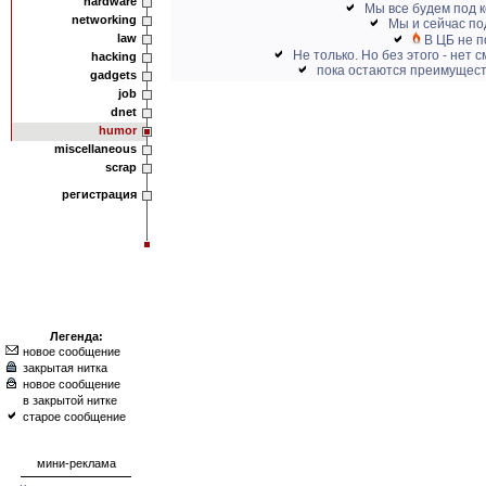
hardware
Мы все будем под 
networking
Мы и сейчас под
law
В ЦБ не 
Не только. Но без этого - нет 
hacking
пока остаются преимущест
gadgets
job
dnet
humor
miscellaneous
scrap
регистрация
Легенда:
новое сообщение
закрытая нитка
новое сообщение
в закрытой нитке
старое сообщение
мини-реклама