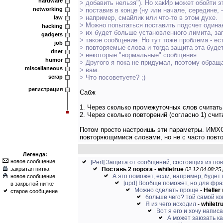
hardware
> добавить нельзя"). Но хакИр может обойти э
networking
> поставив в конце (ну или начале, середине, -
> например, смайлик или что-то в этом духе.
law
> Можно попытаться поставить подсчет одина
hacking
> их будет больше установленного лимита, з
gadgets
> такое сообщение. Но тут тоже проблема - ес
job
> повторяемые слова и тогда защита эта будет
dnet
> некоторые "нормальные" сообщения.
humor
> Другого я пока не придумал, поэтому обра
miscellaneous
> вам.
> Что посоветуете? ;)
scrap
регистрация
Сабж
1. Через сколько промежуточных слов считат
2. Через сколько повторений (согласно 1) сч
Потом просто настроишь эти параметры. ИМХО д
повторяющимися словами, но не с часто пов
Легенда:
новое сообщение
[Perl] Защита от сообщений, состоящих из по
закрытая нитка
Поставь 2 порога
-
whiletrue
02.12.04 08:25 
А это поможет, если, например, будет 
новое сообщение
[upd] Вообще поможет, но для фраз 
в закрытой нитке
Можно сделать проще
-
Heller
старое сообщение
больше чего? той самой к
Я из чего исходил
-
whiletr
Вот я его и хочу написа
А может заюзать ка