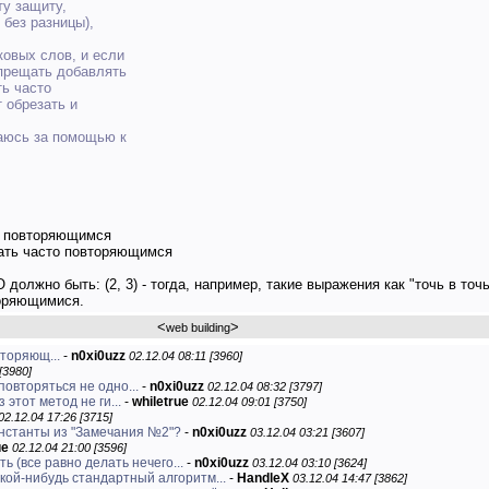
ту защиту,
 без разницы),
ковых слов, и если
апрещать добавлять
ть часто
 обрезать и
щаюсь за помощью к
ь повторяющимся
итать часто повторяющимся
олжно быть: (2, 3) - тогда, например, такие выражения как "точь в точь
торяющимися.
<
>
web building
вторяющ...
-
n0xi0uzz
02.12.04 08:11 [3960]
[3980]
повторяться не одно...
-
n0xi0uzz
02.12.04 08:32 [3797]
этот метод не ги...
-
whiletrue
02.12.04 09:01 [3750]
02.12.04 17:26 [3715]
онстанты из "Замечания №2"?
-
n0xi0uzz
03.12.04 03:21 [3607]
ue
02.12.04 21:00 [3596]
ть (все равно делать нечего...
-
n0xi0uzz
03.12.04 03:10 [3624]
кой-нибудь стандартный алгоритм...
-
HandleX
03.12.04 14:47 [3862]