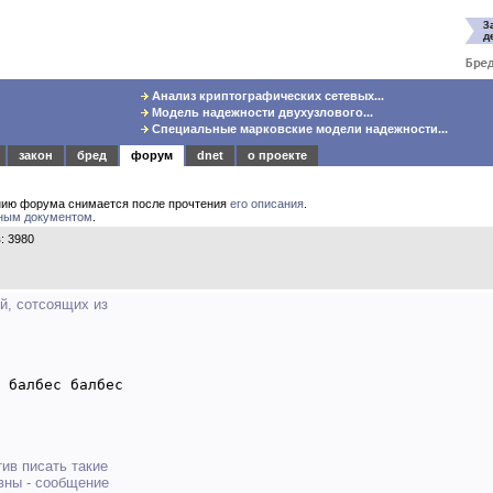
Анализ криптографических сетевых...
Модель надежности двухузлового...
Специальные марковские модели надежности...
закон
бред
форум
dnet
о проекте
нию форума снимается после прочтения
его описания
.
ным документом
.
: 3980
й, сотсоящих из
 балбес балбес

ив писать такие
авны - сообщение