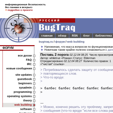
информационная безопасность
без паники и всерьез
подробно о проекте
главная
обзор
RSN
блог
библиотека
bugtraq.ru
/
форум
/
web building
Напоминаю, что масса вопросов по функционирова
ФОРУМ
Новичкам также крайне полезно ознакомиться с
дан
Поставь 2 порога
02.12.04 08:25
Число просмотров
все доски
Автор: whiletrue <Роман> Статус: Elderman
FAQ
Отредактировано
02.12.04 08:27
Количество правок: 1
IRC
<
"чистая" ссылка
>
новые сообщения
> Потребовалось сделать защиту от сообщени
> повторяющихся слов.
site updates
> Что-то вроде:
guestbook
>
beginners
sysadmin
> балбес балбес балбес балбес балбес
> 
programming
operating systems
theory
---
web building
> Можно, конечно решить эту проблему, запрет
software
> сообщения (что-то вроде "если все слова р