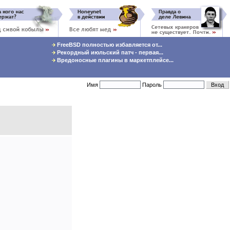
FreeBSD полностью избавляется от...
Рекордный июльский патч - первая...
Вредоносные плагины в маркетплейсе...
Имя
Пароль