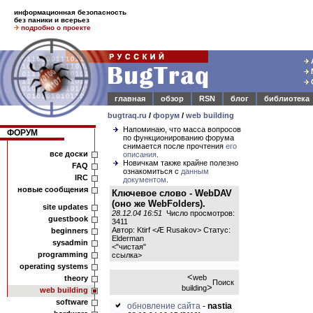
информационная безопасность
без паники и всерьез
подробно о проекте
главная
обзор
RSN
блог
библиотека
bugtraq.ru
/
форум
/
web building
Напоминаю, что масса вопросов
ФОРУМ
по функционированию форума
снимается после прочтения
его
все доски
описания
.
Новичкам также крайне полезно
FAQ
ознакомиться с
данным
IRC
документом
.
новые сообщения
Ключевое слово - WebDAV
(оно же WebFolders).
site updates
28.12.04 16:51
Число просмотров:
guestbook
3411
Автор: Ktirf <Æ Rusakov> Статус:
beginners
Elderman
sysadmin
<
"чистая"
programming
ссылка
>
operating systems
<
web
theory
Поиск
>
building
web building
software
обновление сайта
-
nastia