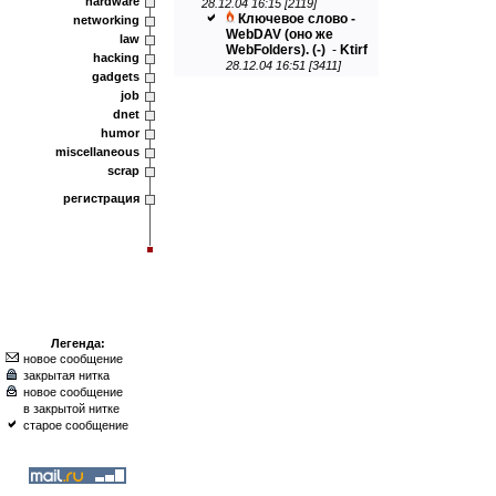
hardware
28.12.04 16:15 [2119]
Ключевое слово -
networking
WebDAV (оно же
law
WebFolders).
(-)
-
Ktirf
hacking
28.12.04 16:51 [3411]
gadgets
job
dnet
humor
miscellaneous
scrap
регистрация
Легенда:
новое сообщение
закрытая нитка
новое сообщение
в закрытой нитке
старое сообщение