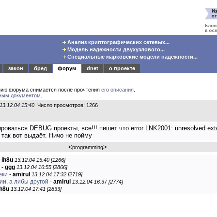
Анализ криптографических сетевых...
Модель надежности двухузлового...
Специальные марковские модели надежности...
закон
бред
форум
dnet
о проекте
нию форума снимается после прочтения
его описания
.
ным документом
.
13.12.04 15:40
Число просмотров: 1266
роваться DEBUG проекты, все!!! пишет что error LNK2001: unresolved ext
 так вот выдаёт. Ничо не пойму
<
>
programming
-
ih8u
13.12.04 15:40 [1266]
-
ggg
13.12.04 16:55 [2866]
еки
-
amirul
13.12.04 17:32 [2719]
ии, а либы другой
-
amirul
13.12.04 16:37 [2774]
ih8u
13.12.04 17:41 [2833]