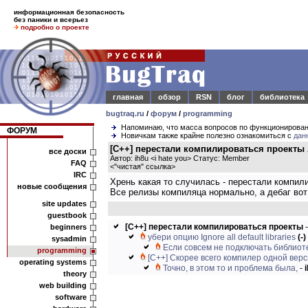
информационная безопасность
без паники и всерьез
подробно о проекте
главная
обзор
RSN
блог
библиотека
bugtraq.ru
/
форум
/
programming
Напоминаю, что масса вопросов по функционирова
ФОРУМ
Новичкам также крайне полезно ознакомиться с
дан
[C++] перестали компилироваться проекты
все доски
Автор: ih8u <i hate you> Статус: Member
FAQ
<
"чистая" ссылка
>
IRC
Хрень какая то случилась - перестали компили
новые сообщения
Все релизы компиляца нормально, а дебаг вот
site updates
guestbook
[C++] перестали компилироваться проекты
beginners
убери опцию Ignore all default libraries
(-)
sysadmin
Если совсем не подключать библиот
programming
[C++] Скорее всего компилер одной верс
operating systems
Точно, в этом то и проблема была,
-
theory
web building
software