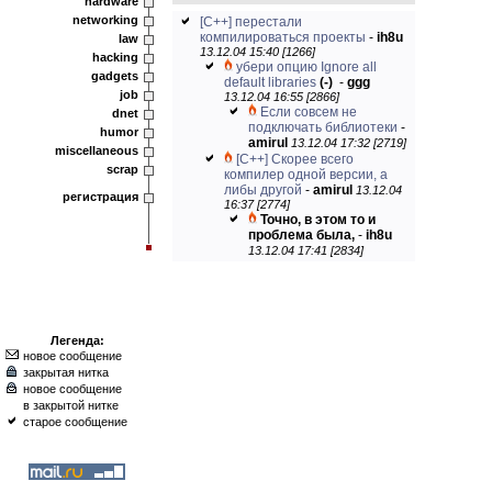
hardware
networking
[C++] перестали
компилироваться проекты
-
ih8u
law
13.12.04 15:40 [1266]
hacking
убери опцию Ignore all
gadgets
default libraries
(-)
-
ggg
job
13.12.04 16:55 [2866]
Если совсем не
dnet
подключать библиотеки
-
humor
amirul
13.12.04 17:32 [2719]
miscellaneous
[C++] Скорее всего
scrap
компилер одной версии, а
либы другой
-
amirul
13.12.04
регистрация
16:37 [2774]
Точно, в этом то и
проблема была,
-
ih8u
13.12.04 17:41 [2834]
Легенда:
новое сообщение
закрытая нитка
новое сообщение
в закрытой нитке
старое сообщение