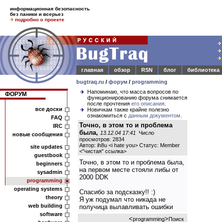
информационная безопасность
без паники и всерьез
подробно о проекте
главная
обзор
RSN
блог
библиотека
bugtraq.ru
/
форум
/
programming
Напоминаю, что масса вопросов по
ФОРУМ
функционированию форума снимается
после прочтения
его описания
.
все доски
Новичкам также крайне полезно
ознакомиться с
данным документом
.
FAQ
Точно, в этом то и проблема
IRC
была,
13.12.04 17:41
Число
новые сообщения
просмотров: 2834
Автор: ih8u <i hate you> Статус: Member
site updates
<
"чистая" ссылка
>
guestbook
Точно, в этом то и проблема была,
beginners
на первом месте стояли либы от
sysadmin
2000 DDK
programming
operating systems
Спасибо за подсказку!! :)
theory
Я уж подумал что никада не
web building
получица вылавливать ошибки
software
<
>
programming
Поиск