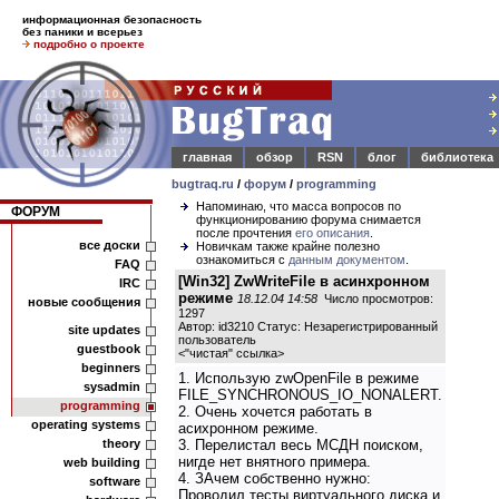
информационная безопасность
без паники и всерьез
подробно о проекте
главная
обзор
RSN
блог
библиотека
bugtraq.ru
/
форум
/
programming
Напоминаю, что масса вопросов по
ФОРУМ
функционированию форума снимается
после прочтения
его описания
.
все доски
Новичкам также крайне полезно
ознакомиться с
данным документом
.
FAQ
[Win32] ZwWriteFile в асинхронном
IRC
режиме
18.12.04 14:58
Число просмотров:
новые сообщения
1297
Автор: id3210 Статус: Незарегистрированный
site updates
пользователь
guestbook
<
"чистая" ссылка
>
beginners
1. Использую zwOpenFile в режиме
sysadmin
FILE_SYNCHRONOUS_IO_NONALERT.
programming
2. Очень хочется работать в
operating systems
асихронном режиме.
theory
3. Перелистал весь МСДН поиском,
нигде нет внятного примера.
web building
4. ЗАчем собственно нужно:
software
Проводил тесты виртуального диска и