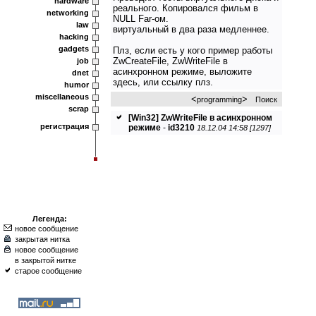
hardware
реального. Копировался фильм в
networking
NULL Far-ом.
law
виртуальный в два раза медленнее.
hacking
gadgets
Плз, если есть у кого пример работы
ZwCreateFile, ZwWriteFile в
job
асинхронном режиме, выложите
dnet
здесь, или ссылку плз.
humor
miscellaneous
<
>
programming
Поиск
scrap
[Win32] ZwWriteFile в асинхронном
регистрация
режиме
-
id3210
18.12.04 14:58 [1297]
Легенда:
новое сообщение
закрытая нитка
новое сообщение
в закрытой нитке
старое сообщение