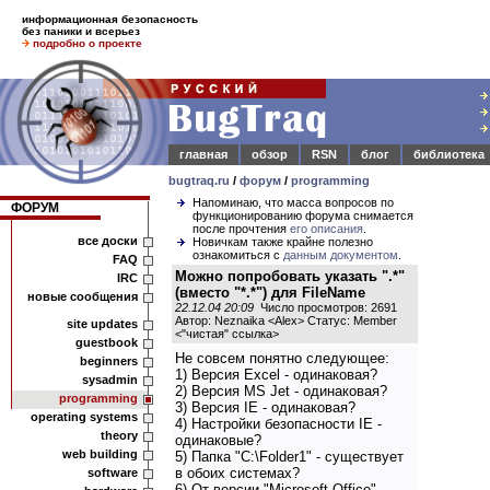
информационная безопасность
без паники и всерьез
подробно о проекте
главная
обзор
RSN
блог
библиотека
bugtraq.ru
/
форум
/
programming
Напоминаю, что масса вопросов по
ФОРУМ
функционированию форума снимается
после прочтения
его описания
.
все доски
Новичкам также крайне полезно
ознакомиться с
данным документом
.
FAQ
Можно попробовать указать ".*"
IRC
(вместо "*.*") для FileName
новые сообщения
22.12.04 20:09
Число просмотров: 2691
Автор: Neznaika <Alex> Статус: Member
site updates
<
"чистая" ссылка
>
guestbook
Не совсем понятно следующее:
beginners
1) Bерсия Excel - одинаковая?
sysadmin
2) Bерсия MS Jet - одинаковая?
programming
3) Bерсия IE - одинаковая?
operating systems
4) Настройки безопасности IE -
theory
одинаковые?
web building
5) Папка "C:\Folder1" - существует
в обоих системах?
software
6) От версии "Microsoft Office" -