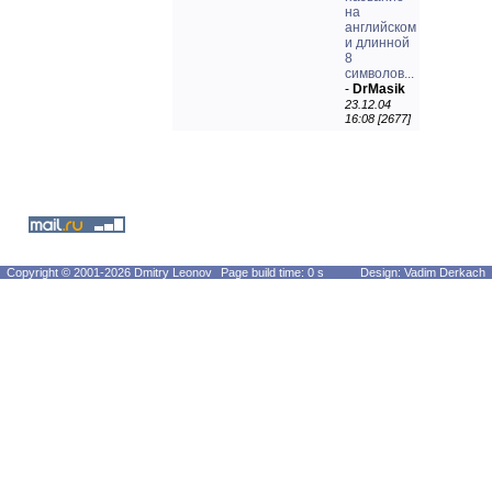
на
английском
и длинной
8
символов...
-
DrMasik
23.12.04
16:08 [2677]
Copyright © 2001-2026 Dmitry Leonov
Page build time: 0 s
Design: Vadim Derkach