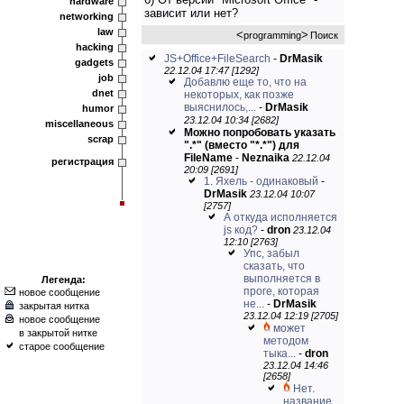
hardware
зависит или нет?
networking
law
<
>
programming
Поиск
hacking
JS+Office+FileSearch
-
DrMasik
gadgets
22.12.04 17:47 [1292]
job
Добавлю еще то, что на
dnet
некоторых, как позже
выяснилось,...
-
DrMasik
humor
23.12.04 10:34 [2682]
miscellaneous
Можно попробовать указать
scrap
".*" (вместо "*.*") для
FileName
-
Neznaika
22.12.04
регистрация
20:09 [2691]
1. Яхель - одинаковый
-
DrMasik
23.12.04 10:07
[2757]
А откуда исполняется
js код?
-
dron
23.12.04
12:10 [2763]
Упс, забыл
сказать, что
выполняется в
Легенда:
проге, которая
новое сообщение
не...
-
DrMasik
закрытая нитка
23.12.04 12:19 [2705]
новое сообщение
может
в закрытой нитке
методом
старое сообщение
тыка...
-
dron
23.12.04 14:46
[2658]
Нет.
название