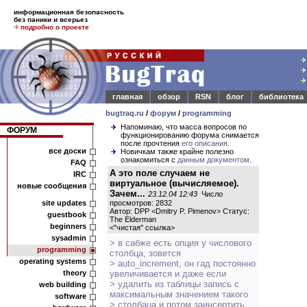
информационная безопасность
без паники и всерьез
подробно о проекте
главная
обзор
RSN
блог
библиотека
bugtraq.ru
/
форум
/
programming
Напоминаю, что масса вопросов по
ФОРУМ
функционированию форума снимается
после прочтения
его описания
.
все доски
Новичкам также крайне полезно
ознакомиться с
данным документом
.
FAQ
А это поле случаем не
IRC
виртуальное (вычисляемое).
новые сообщения
Зачем...
23.12.04 12:43
Число
site updates
просмотров: 2832
Автор: DPP <Dmitry P. Pimenov> Статус:
guestbook
The Elderman
beginners
<
"чистая" ссылка
>
sysadmin
> в сабже есть опция у числового
programming
столбца, зовется
operating systems
> auto_increment, он гад постоянно
theory
увеличивается и даже если
> удалить из таблицы запись с
web building
максимальным значением такого
software
> столбаца и потом заинсертить