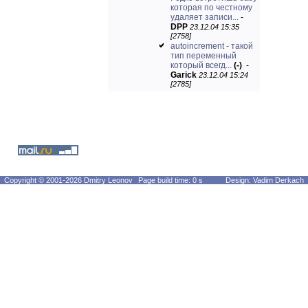
которая по честному
удаляет записи...
-
DPP
23.12.04 15:35
[2758]
autoincrement - такой
тип переменный
который всегд...
(-)
-
Garick
23.12.04 15:24
[2785]
Copyright © 2001-2026 Dmitry Leonov
Page build time: 0 s
Design: Vadim Derkach