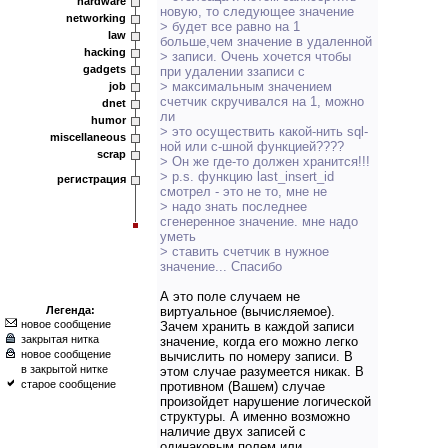
hardware
новую, то следующее значение
networking
> будет все равно на 1
law
больше,чем значение в удаленной
hacking
> записи. Очень хочется чтобы
gadgets
при удалении ззаписи с
> максимальным значением
job
счетчик скручивался на 1, можно
dnet
ли
humor
> это осуществить какой-нить sql-
miscellaneous
ной или с-шной функцией????
scrap
> Он же где-то должен хранится!!!
> p.s. функцию last_insert_id
регистрация
смотрел - это не то, мне не
> надо знать последнее
сгенеренное значение. мне надо
уметь
> ставить счетчик в нужное
значение... Спасибо
А это поле случаем не
Легенда:
виртуальное (вычисляемое).
новое сообщение
Зачем хранить в каждой записи
закрытая нитка
значение, когда его можно легко
новое сообщение
вычислить по номеру записи. В
в закрытой нитке
этом случае разумеется никак. В
старое сообщение
противном (Вашем) случае
произойдет нарушение логической
структуры. А именно возможно
наличие двух записей с
одинаковым полем или