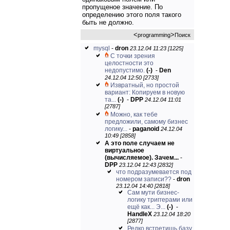
пропущеное значение. По
определению этого поля такого
быть не должно.
<
>
programming
Поиск
mysql
-
dron
23.12.04 11:23 [1225]
С точки зрения
целостности это
недопустимо.
(-)
-
Den
24.12.04 12:50 [2733]
Извратный, но простой
вариант: Копируем в новую
та...
(-)
-
DPP
24.12.04 11:01
[2787]
Можно, как тебе
предложили, самому бизнес
логику...
-
paganoid
24.12.04
10:49 [2858]
А это поле случаем не
виртуальное
(вычисляемое). Зачем...
-
DPP
23.12.04 12:43 [2832]
что подразумевается под
номером записи??
-
dron
23.12.04 14:40 [2818]
Сам мути бизнес-
логику триггерами или
ещё как... Э...
(-)
-
HandleX
23.12.04 18:20
[2877]
Редко встретишь базу