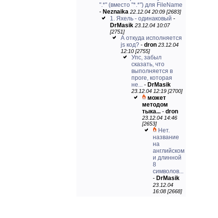
".*" (вместо "*.*") для FileName
-
Neznaika
22.12.04 20:09 [2683]
1. Яхель - одинаковый
-
DrMasik
23.12.04 10:07
[2751]
А откуда исполняется
js код?
-
dron
23.12.04
12:10 [2755]
Упс, забыл
сказать, что
выполняется в
проге, которая
не...
-
DrMasik
23.12.04 12:19 [2700]
может
методом
тыка...
-
dron
23.12.04 14:46
[2653]
Нет.
название
на
английском
и длинной
8
символов...
-
DrMasik
23.12.04
16:08 [2668]