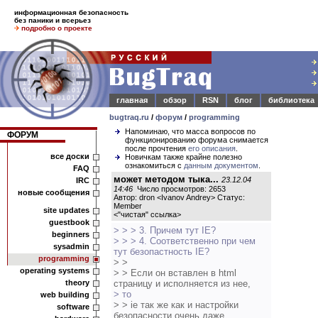
информационная безопасность
без паники и всерьез
подробно о проекте
главная
обзор
RSN
блог
библиотека
bugtraq.ru
/
форум
/
programming
Напоминаю, что масса вопросов по
ФОРУМ
функционированию форума снимается
после прочтения
его описания
.
все доски
Новичкам также крайне полезно
ознакомиться с
данным документом
.
FAQ
может методом тыка...
23.12.04
IRC
14:46
Число просмотров: 2653
новые сообщения
Автор: dron <Ivanov Andrey> Статус:
Member
site updates
<
"чистая" ссылка
>
guestbook
> > > 3. Причем тут IE?
beginners
> > > 4. Соответственно при чем
sysadmin
тут безопастность IE?
programming
> >
operating systems
> > Если он вставлен в html
theory
страницу и исполняется из нее,
> то
web building
> > ie так же как и настройки
software
безопасности очень даже