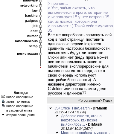
hardware
> причем...
networking
> Упс, забыл сказать, что
law
выполняется в проге, которая не
hacking
> использует IE у нее встроен JS,
gadgets
как из языков, который она
> понимает :-) Такой себе эмулятор
job
JS
dnet
Все же попробовать запихнуть сей
humor
код в html страницу, поставить
miscellaneous
одинаковые версии iexplorera
scrap
сравнить настройки безопасности,
посмотреть будут ли такие же
регистрация
глюки или нет (ведь прога может
все же использовать какие-то
библиотеки эксплореровские для
выполнения ентого кода, а те в
свою очередь используют
настройки безопасноти). А
название директории именно
C:\folder или оно на самом деле
Легенда:
русское и длинное??
новое сообщение
<
>
programming
Поиск
закрытая нитка
новое сообщение
JS+Office+FileSearch
-
DrMasik
в закрытой нитке
22.12.04 17:47 [1290]
старое сообщение
Добавлю еще то, что на
некоторых, как позже
выяснилось,...
-
DrMasik
23.12.04 10:34 [2674]
Можно попробовать указать