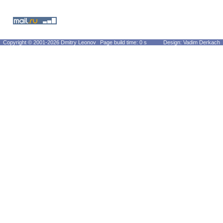
Copyright © 2001-2026 Dmitry Leonov
Page build time: 0 s
Design: Vadim Derkach