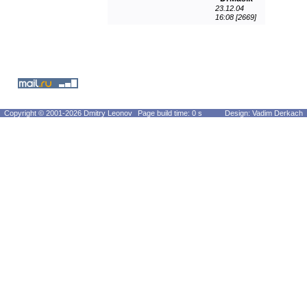
23.12.04
16:08 [2669]
Copyright © 2001-2026 Dmitry Leonov
Page build time: 0 s
Design: Vadim Derkach