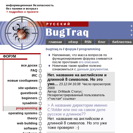
информационная безопасность
без паники и всерьез
подробно о проекте
главная
обзор
RSN
блог
библиотека
bugtraq.ru
/
форум
/
programming
Напоминаю, что масса вопросов по
ФОРУМ
функционированию форума снимается
после прочтения
его описания
.
все доски
Новичкам также крайне полезно
ознакомиться с
данным документом
.
FAQ
Нет. название на английском и
IRC
длинной 8 символов. Но это
новые сообщения
уже...
23.12.04 16:08
Число просмотров:
site updates
2669
Автор: DrMasik Статус:
guestbook
Незарегистрированный пользователь
beginners
<
"чистая" ссылка
>
sysadmin
> А название директории именно
programming
C:\folder или оно на самом деле
operating systems
русское и длинное??
theory
Нет. название на английском и
длинной 8 символов. Но это уже
web building
тоже проверял :-)
software