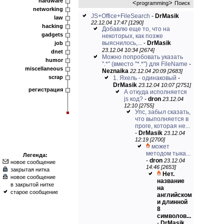
hardware
<
>
programming
Поиск
networking
JS+Office+FileSearch
-
DrMasik
law
22.12.04 17:47 [1290]
hacking
Добавлю еще то, что на
gadgets
некоторых, как позже
выяснилось,...
-
DrMasik
job
23.12.04 10:34 [2674]
dnet
Можно попробовать указать
humor
".*" (вместо "*.*") для FileName
-
miscellaneous
Neznaika
22.12.04 20:09 [2683]
scrap
1. Яхель - одинаковый
-
DrMasik
23.12.04 10:07 [2751]
регистрация
А откуда исполняется
js код?
-
dron
23.12.04
12:10 [2755]
Упс, забыл сказать,
что выполняется в
проге, которая не...
-
DrMasik
23.12.04
12:19 [2700]
может
методом тыка...
Легенда:
-
dron
23.12.04
новое сообщение
14:46 [2653]
закрытая нитка
Нет.
новое сообщение
название
в закрытой нитке
на
старое сообщение
английском
и длинной
8
символов...
-
DrMasik