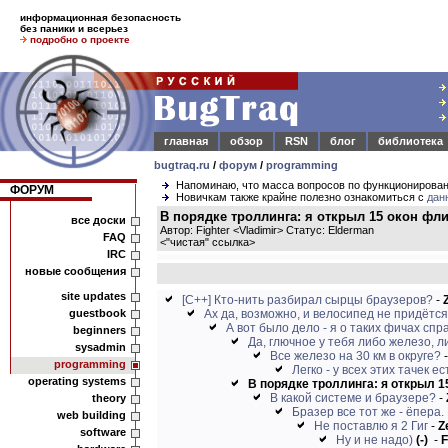
информационная безопасность
без паники и всерьез
подробно о проекте
главная
обзор
RSN
блог
библиотека
bugtraq.ru
/
форум
/
programming
Напоминаю, что масса вопросов по функционирова
ФОРУМ
Новичкам также крайне полезно ознакомиться с
дан
В порядке троллинга: я открыл 15 окон флик
все доски
Автор: Fighter <Vladimir> Статус: Elderman
FAQ
<
"чистая" ссылка
>
IRC
новые сообщения
site updates
[C++] Кто-нить разбирал сырцы браузеров?
-
guestbook
Ах да, возможно, и велосипед не придётся 
А вот было дело - я о таких фичах спра
beginners
Да, глючное у тебя либо железо, ли
sysadmin
Все железо на 30 км в округе?
programming
Легко - у всех этих тачек е
operating systems
В порядке троллинга: я открыл 15
В какой системе и браузере?
-
theory
Бразер все тот же - ёпера. 
web building
Не поставлю я 2 Гиг
-
Z
software
Ну и не надо)
(-)
-
F