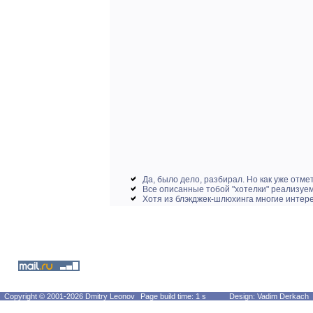
Да, было дело, разбирал. Но как уже отме
Все описанные тобой "хотелки" реализуем
Хотя из блэкджек-шлюхинга многие интере
Copyright © 2001-2026 Dmitry Leonov
Page build time: 1 s
Design: Vadim Derkach