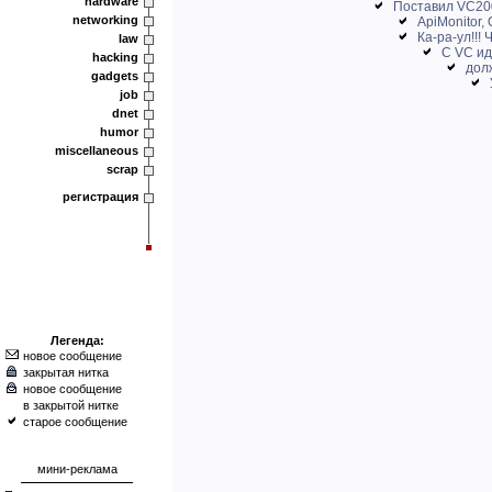
hardware
Поставил VC200
networking
ApiMonitor,
Ка-ра-ул!!!
law
С VC ид
hacking
дол
gadgets
job
dnet
humor
miscellaneous
scrap
регистрация
Легенда:
новое сообщение
закрытая нитка
новое сообщение
в закрытой нитке
старое сообщение
мини-реклама