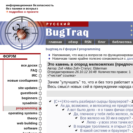
информационная безопасность
без паники и всерьез
подробно о проекте
главная
обзор
RSN
блог
библиотека
bugtraq.ru
/
форум
/
programming
Напоминаю, что масса вопросов по функционирова
ФОРУМ
Новичкам также крайне полезно ознакомиться с
дан
Это камень в огород мелкомягких (предпоче
все доски
Автор: Zef <Alloo Zef> Статус: Elderman
FAQ
Отредактировано
26.10.12 16:48
Количество правок: 1
IRC
<
"чистая" ссылка
>
новые сообщения
Зачем "улучшать" то, что и без того работает 
Весь смысл новых сей в принуждении народа п
site updates
guestbook
beginners
[C++] Кто-нить разбирал сырцы браузеров?
-
sysadmin
Ах да, возможно, и велосипед не придётся 
programming
А вот было дело - я о таких фичах спра
operating systems
Да, глючное у тебя либо железо, ли
Все железо на 30 км в округе?
theory
Легко - у всех этих тачек е
web building
В порядке троллинга: я открыл 15 
software
В какой системе и браузере?
-