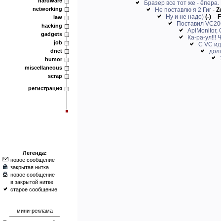
hardware
Бразер все тот же - ёпера. 
networking
Не поставлю я 2 Гиг
-
Z
Ну и не надо)
(-)
-
F
law
Поставил VC200
hacking
ApiMonitor,
gadgets
Ка-ра-ул!!!
job
С VC ид
dnet
дол
humor
miscellaneous
scrap
регистрация
Легенда:
новое сообщение
закрытая нитка
новое сообщение
в закрытой нитке
старое сообщение
мини-реклама