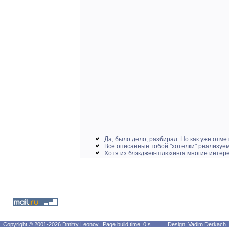
Да, было дело, разбирал. Но как уже отме
Все описанные тобой "хотелки" реализуем
Хотя из блэкджек-шлюхинга многие интере
Copyright © 2001-2026 Dmitry Leonov
Page build time: 0 s
Design: Vadim Derkach