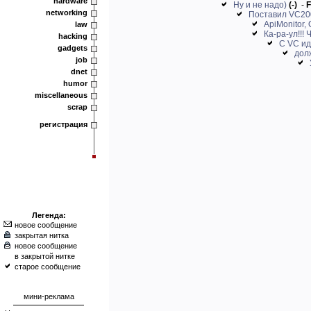
hardware
Ну и не надо)
(-)
-
F
networking
Поставил VC200
ApiMonitor,
law
Ка-ра-ул!!!
hacking
С VC ид
gadgets
дол
job
dnet
humor
miscellaneous
scrap
регистрация
Легенда:
новое сообщение
закрытая нитка
новое сообщение
в закрытой нитке
старое сообщение
мини-реклама