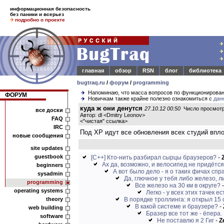
информационная безопасность
без паники и всерьез
подробно о проекте
главная
обзор
RSN
блог
библиотека
bugtraq.ru
/
форум
/
programming
Напоминаю, что масса вопросов по функционирова
ФОРУМ
Новичкам также крайне полезно ознакомиться с
дан
куда ж они денутся
27.10.12 00:50
Число просмотр
все доски
Автор: dl <Dmitry Leonov>
FAQ
<
"чистая" ссылка
>
IRC
Под XP идут все обновления всех студий впло
новые сообщения
site updates
guestbook
[C++] Кто-нить разбирал сырцы браузеров?
-
Ах да, возможно, и велосипед не придётся 
beginners
А вот было дело - я о таких фичах спра
sysadmin
Да, глючное у тебя либо железо, ли
programming
Все железо на 30 км в округе?
operating systems
Легко - у всех этих тачек е
theory
В порядке троллинга: я открыл 15 
В какой системе и браузере?
-
web building
Бразер все тот же - ёпера. 
software
Не поставлю я 2 Гиг
-
Z